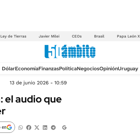
Ley de Tierras
Javier Milei
CEOs
Brasil
Papa León X
Anuario autos 2026
Dólar
Economía
Finanzas
Política
Negocios
Opinión
Uruguay
TECNOLOGÍA
NOVEDADES FISCA
MÉXICO
13 de junio 2026 - 10:59
EDICTOS JUDICIAL
OPINIÓN
 el audio que
MULTAS
MUNDO
er
LICITACIONES
INFORMACIÓN GENERAL
CUADROS TARIFAR
ESPECTÁCULOS
 en
RECALL
DEPORTES