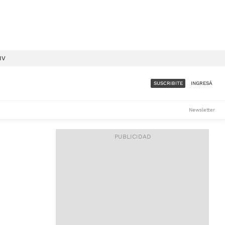
IV
SUSCRIBITE
INGRESÁ
SUMATE A LA COMUNIDAD
Newsletter
DE ÁMBITO
LES
ACCESO FULL - $1.800/MES
ES
CORPORATIVO - CONSULTAR
Si tenés dudas comunicate
con nosotros a
IOS
suscripciones@ambito.com.ar
Llamanos al (54) 11 4556-
9147/48 o
al (54) 11 4449-3256 de lunes a