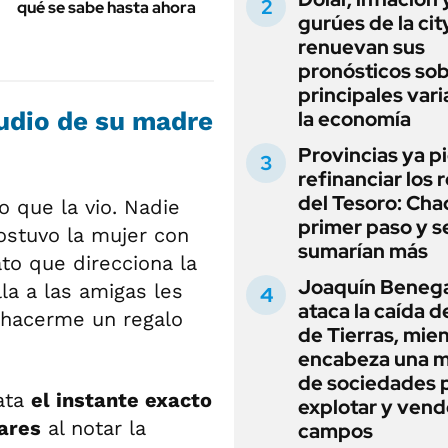
qué se sabe hasta ahora
gurúes de la cit
renuevan sus
pronósticos sob
principales vari
audio de su madre
la economía
Provincias ya p
refinanciar los 
del Tesoro: Chac
co que la vio. Nadie
primer paso y s
sostuvo la mujer con
sumarían más
to que direcciona la
Joaquín Beneg
la a las amigas les
ataca la caída de
a hacerme un regalo
de Tierras, mie
encabeza una 
de sociedades 
lata
el instante exacto
explotar y vend
ares
al notar la
campos