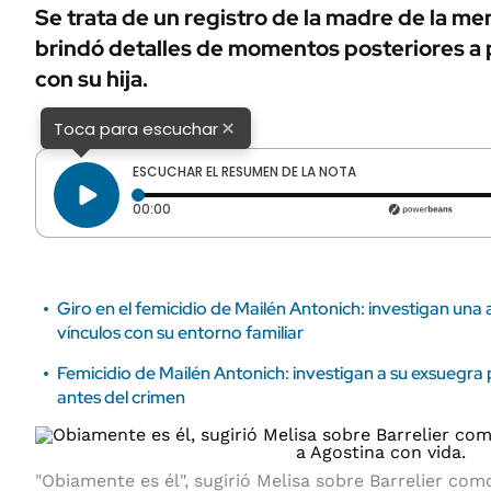
ÁMBITO DEBATE
Se trata de un registro de la madre de la men
Municipios
brindó detalles de momentos posteriores a
MEDIAKIT AMBITO DEBATE
URUGUAY
con su hija.
×
Toca para escuchar
ESCUCHAR EL RESUMEN DE LA NOTA
Tiempo transcurrido: 0 segundos
00:00
Giro en el femicidio de Mailén Antonich: investigan una
vínculos con su entorno familiar
Femicidio de Mailén Antonich: investigan a su exsuegr
antes del crimen
"Obiamente es él", sugirió Melisa sobre Barrelier com