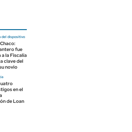
a del dispositivo
 Chaco:
antero fue
a la Fiscalía
a clave del
 su novio
ia
cuatro
tigos en el
la
ión de Loan