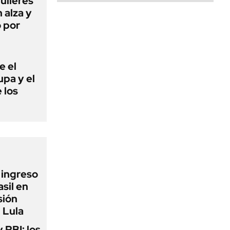
quileres
 alza y
ó por
e el
lupa y el
 los
l ingreso
sil en
sión
 Lula
y PBI: los