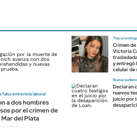
Tras la entreg
Crimen de
Victoria C
trasladada 
y entregó l
celular de
Nueva audienc
Declaran 
nuevos tes
 falsa entrevista laboral
juicio por 
on a dos hombres
desaparic
os por el crimen de
 Mar del Plata