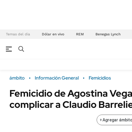
Temas del día
Dólar en vivo
REM
Benegas Lynch
NEGOCIOS
ÚLTIMAS NOTICIAS
Especiales Ámbito
ECONOMÍA
ámbito
Información General
Femicidios
Real Estate
Banco de Datos
Femicidio de Agostina Vega:
Sustentabilidad
Campo
complicar a Claudio Barreli
Seguros
FINANZAS
ENERGY REPORT
Dólar
+
Agregar ámbito
POLÍTICA
Mercados
Nacional