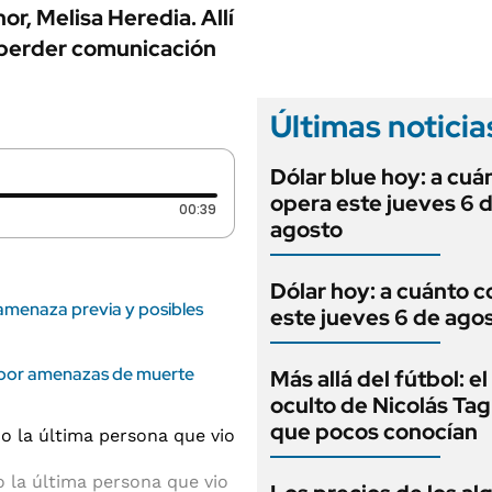
ANUARIO 2025
or, Melisa Heredia. Allí
LIFESTYLE
EDICIÓN IMPRESA
 perder comunicación
AUTOS
Últimas noticia
Dólar blue hoy: a cuá
opera este jueves 6 
Duración: 39 segundos
00:39
agosto
Dólar hoy: a cuánto c
 amenaza previa y posibles
este jueves 6 de ago
a por amenazas de muerte
Más allá del fútbol: el
oculto de Nicolás Tag
que pocos conocían
o la última persona que vio