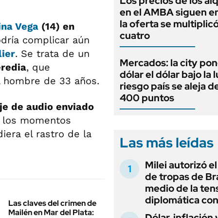
Los precios de los al
en el AMBA siguen en
la oferta se multiplic
ina Vega
(14) en
cuatro
ría complicar aún
lier
. Se trata de un
Mercados: la city pon
redia
, que
dólar el dólar bajo la 
el hombre de 33 años.
riesgo país se aleja de
400 puntos
e de audio enviado
 los momentos
era el rastro de la
Las más leídas
Milei autorizó e
de tropas de Bra
medio de la ten
diplomática con
Las claves del crimen de
Mailén en Mar del Plata:
Dólar, inflación 