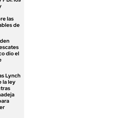
y
re las
ables de
iden
rescates
o dio el
e
as Lynch
 la ley
ntras
madeja
para
er