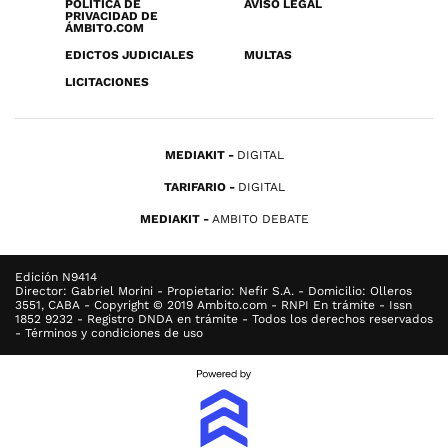
POLÍTICA DE
AVISO LEGAL
PRIVACIDAD DE
ÁMBITO.COM
EDICTOS JUDICIALES
MULTAS
LICITACIONES
MEDIAKIT
DIGITAL
TARIFARIO
DIGITAL
MEDIAKIT
AMBITO DEBATE
Edición N9414
Director: Gabriel Morini - Propietario: Nefir S.A. - Domicilio: Olleros
3551, CABA - Copyright © 2019 Ambito.com - RNPI En trámite - Issn
1852 9232 - Registro DNDA en trámite - Todos los derechos reservados
- Términos y condiciones de uso