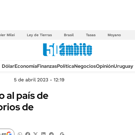
ier Milei
Ley de Tierras
Brasil
Tasas
Moyano
Anuario autos 2026
Dólar
Economía
Finanzas
Política
Negocios
Opinión
Uruguay
TECNOLOGÍA
NOVEDADES FISCA
MÉXICO
5 de abril 2023 - 12:19
EDICTOS JUDICIAL
OPINIÓN
 al país de
MULTAS
MUNDO
rios de
LICITACIONES
INFORMACIÓN GENERAL
CUADROS TARIFAR
ESPECTÁCULOS
RECALL
DEPORTES
 en