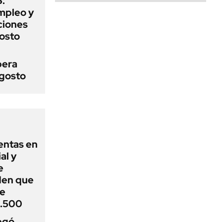
:
mpleo y
aciones
gosto
pera
agosto
entas en
al y
e
den que
de
1.500
egó