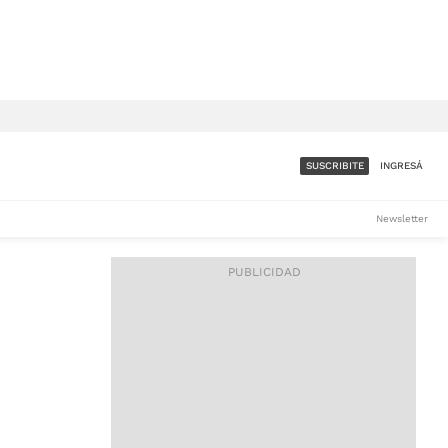
SUSCRIBITE
INGRESÁ
SUMATE A LA COMUNIDAD
Newsletter
DE ÁMBITO
LES
ACCESO FULL - $1.800/MES
ES
CORPORATIVO - CONSULTAR
Si tenés dudas comunicate
con nosotros a
IOS
suscripciones@ambito.com.ar
Llamanos al (54) 11 4556-
9147/48 o
al (54) 11 4449-3256 de lunes a