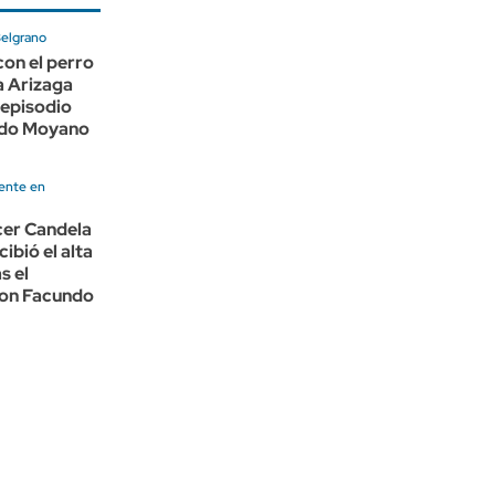
Belgrano
on el perro
a Arizaga
 episodio
ndo Moyano
ente en
cer Candela
ibió el alta
s el
con Facundo