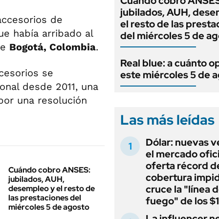
Cuándo cobro ANSES
jubilados, AUH, dese
ccesorios de
el resto de las prest
ue había arribado al
del miércoles 5 de a
de
Bogotá, Colombia
.
Real blue: a cuánto o
ccesorios se
este miércoles 5 de 
onal desde 2011, una
por una resolución
Las más leídas
Dólar: nuevas v
el mercado ofici
oferta récord d
Cuándo cobro ANSES:
cobertura impi
jubilados, AUH,
cruce la "línea 
desempleo y el resto de
las prestaciones del
fuego" de los $
miércoles 5 de agosto
La influencer n