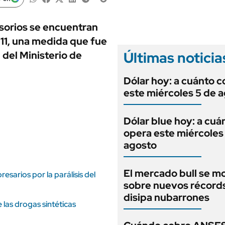
ANUARIO 2025
LIFESTYLE
EDICIÓN IMPRESA
AUTOS
esorios se encuentran
11, una medida que fue
Últimas noticia
 del Ministerio de
Dólar hoy: a cuánto c
este miércoles 5 de 
Dólar blue hoy: a cuá
opera este miércoles
agosto
El mercado bull se m
esarios por la parálisis del
sobre nuevos récord
disipa nubarrones
 las drogas sintéticas