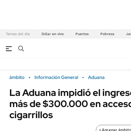
Temas del día
Dólar en vivo
Puertos
Pobreza
Jav
NEGOCIOS
ÚLTIMAS NOTICIAS
Especiales Ámbito
ECONOMÍA
ámbito
Información General
Aduana
Real Estate
Banco de Datos
La Aduana impidió el ingreso
Sustentabilidad
Campo
más de $300.000 en acceso
Seguros
FINANZAS
ENERGY REPORT
cigarrillos
Dólar
POLÍTICA
Mercados
+
Agregar ámbito
Nacional