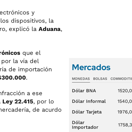
lectrónicos y
os dispositivos, la
ro, explicó la
Aduana
,
rónicos
que el
por la vía del
Mercados
ía de importación
$300.000
.
MONEDAS
BOLSAS
COMMODITI
Dólar BNA
1520,
nfracción a ese
a Ley 22.415
, por lo
Dólar Informal
1540,
mercadería, de acurdo
Dólar Tarjeta
1976,
Dólar
1758,
Importador