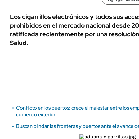
ÁMBITO DEBATE
Municipios
MEDIAKIT AMBITO DEBATE
Los cigarrillos electrónicos y todos sus acc
URUGUAY
prohibidos en el mercado nacional desde 20
ratificada recientemente por una resolución
Salud.
Conflicto en los puertos: crece el malestar entre los empr
comercio exterior
Buscan blindar las fronteras y puertos ante el avance de