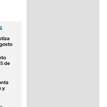
viernes de 10 a 18
s
otiza
agosto
nto
 5 de
onta
s y