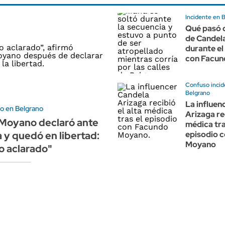
Incidente en 
Qué pasó c
de Candel
durante el
con Facu
Confuso incid
Belgrano
La influen
io en Belgrano
Arizaga rec
Moyano declaró ante
médica tra
a y quedó en libertad:
episodio 
Moyano
o aclarado"