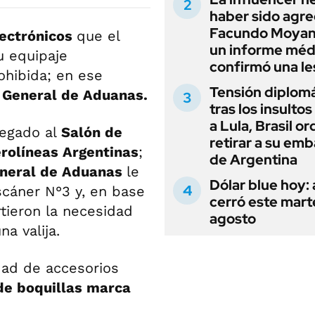
haber sido agre
Facundo Moyan
lectrónicos
que el
un informe méd
u equipaje
confirmó una le
ohibida; en ese
Tensión diplomá
 General de Aduanas.
tras los insultos
a Lula, Brasil o
legado al
Salón de
retirar a su em
erolíneas Argentinas
;
de Argentina
eneral de Aduanas
le
Dólar blue hoy:
scáner N°3 y, en base
cerró este mart
rtieron la necesidad
agosto
a valija.
idad de accesorios
de boquillas marca