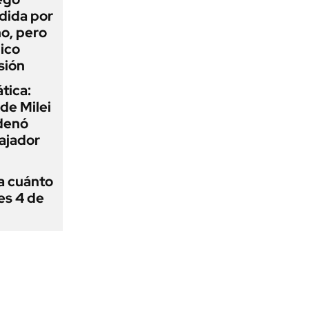
dida por
o, pero
ico
sión
tica:
 de Milei
rdenó
bajador
 a cuánto
es 4 de