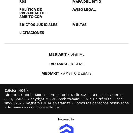
RSS
MAPA DEL SITIO
POLÍTICA DE
AVISO LEGAL
PRIVACIDAD DE
ÁMBITO.COM
EDICTOS JUDICIALES
MULTAS
LICITACIONES
MEDIAKIT
DIGITAL
TARIFARIO
DIGITAL
MEDIAKIT
AMBITO DEBATE
Edición N9414
Director: Gabriel Morini - Propietario: Nefir S.A. - Domicilio: Olleros
3551, CABA - Copyright © 2019 Ambito.com - RNPI En trámite - Issn
1852 9232 - Registro DNDA en trámite - Todos los derechos reservados
- Términos y condiciones de uso