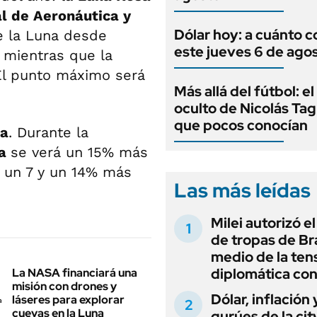
l de Aeronáutica y
Dólar hoy: a cuánto c
e la Luna desde
este jueves 6 de ago
, mientras que la
 El punto máximo será
Más allá del fútbol: el
oculto de Nicolás Tag
que pocos conocían
ta
. Durante la
ra
se verá un 15% más
e un 7 y un 14% más
Las más leídas
Milei autorizó e
de tropas de Bra
medio de la ten
diplomática con
La NASA financiará una
misión con drones y
Dólar, inflación 
láseres para explorar
cuevas en la Luna
gurúes de la cit