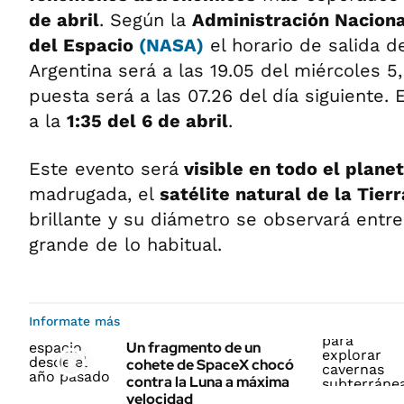
de abril
. Según la
Administración Naciona
del Espacio
(NASA)
el horario de salida d
Argentina será a las 19.05 del miércoles 5
puesta será a las 07.26 del día siguiente.
a la
1:35 del 6 de abril
.
Este evento será
visible en todo el plane
madrugada, el
satélite natural de la Tier
brillante y su diámetro se observará entr
grande de lo habitual.
Informate más
Un fragmento de un
cohete de SpaceX chocó
contra la Luna a máxima
velocidad