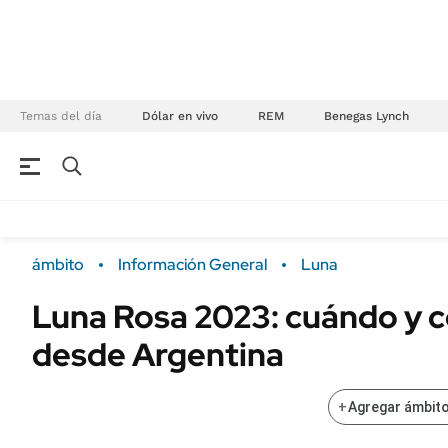
Temas del día
Dólar en vivo
REM
Benegas Lynch
NEGOCIOS
ÚLTIMAS NOTICIAS
Especiales Ámbito
ECONOMÍA
ámbito
Información General
Luna
Real Estate
Banco de Datos
Luna Rosa 2023: cuándo y 
Sustentabilidad
Campo
desde Argentina
Seguros
FINANZAS
ENERGY REPORT
Dólar
+
Agregar ámbito
POLÍTICA
Mercados
Nacional