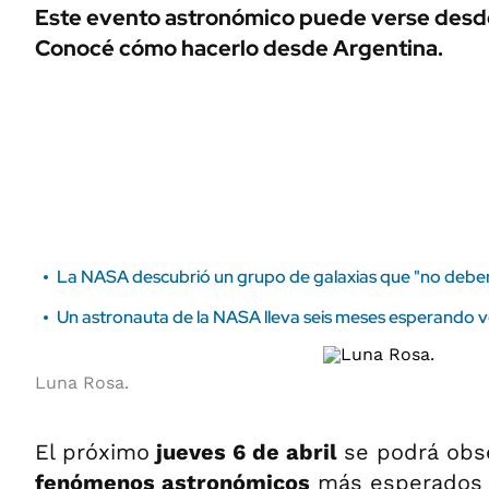
ÁMBITO DEBATE
Este evento astronómico puede verse desde
Municipios
Conocé cómo hacerlo desde Argentina.
MEDIAKIT AMBITO DEBATE
URUGUAY
La NASA descubrió un grupo de galaxias que "no deberí
Un astronauta de la NASA lleva seis meses esperando vo
Luna Rosa.
El próximo
jueves 6 de abril
se podrá obs
fenómenos astronómicos
más esperados 