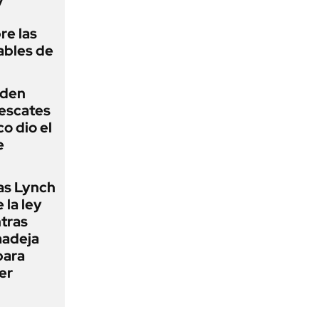
re las
ables de
iden
rescates
o dio el
e
as Lynch
 la ley
ntras
madeja
para
er