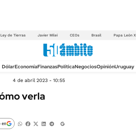
Ley de Tierras
Javier Milei
CEOs
Brasil
Papa León X
Anuario autos 2026
Dólar
Economía
Finanzas
Política
Negocios
Opinión
Uruguay
TECNOLOGÍA
NOVEDADES FISCA
MÉXICO
4 de abril 2023 - 10:55
EDICTOS JUDICIAL
OPINIÓN
cómo verla
MULTAS
MUNDO
LICITACIONES
INFORMACIÓN GENERAL
CUADROS TARIFAR
ESPECTÁCULOS
 en
RECALL
DEPORTES