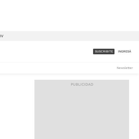
IV
SUSCRIBITE
INGRESÁ
SUMATE A LA COMUNIDAD
Newsletter
DE ÁMBITO
LES
ACCESO FULL - $1.800/MES
ES
CORPORATIVO - CONSULTAR
Si tenés dudas comunicate
con nosotros a
IOS
suscripciones@ambito.com.ar
Llamanos al (54) 11 4556-
9147/48 o
al (54) 11 4449-3256 de lunes a