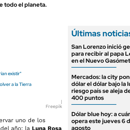
ANUARIO 2025
 todo el planeta.
LIFESTYLE
EDICIÓN IMPRESA
AUTOS
Últimas noticia
San Lorenzo inició g
para recibir al papa 
en el Nuevo Gasómet
an existir"
Mercados: la city pon
dólar el dólar bajo la 
lver a la Tierra
riesgo país se aleja de
400 puntos
Freepik
Dólar blue hoy: a cuá
ervar uno de los
opera este jueves 6 
agosto
del año: la
Luna Rosa