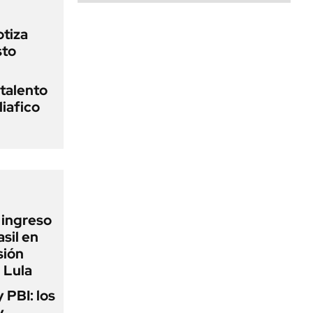
otiza
sto
 talento
liafico
l ingreso
sil en
sión
 Lula
y PBI: los
y