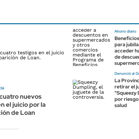
Ahorro diario
Beneficio
para jubil
acceder h
de descue
supermer
Denunció al G
La Provin
retirar el 
ia
"Squeezy 
 cuatro nuevos
por riesgo
n el juicio por la
salud
ción de Loan