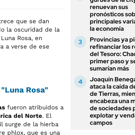
renuevan sus
pronósticos sob
trece que se dan
principales vari
la economía
o la oscuridad de la
 Luna Rosa, en
Provincias ya p
a a verse de ese
refinanciar los 
del Tesoro: Chac
primer paso y s
sumarían más
Joaquín Beneg
ataca la caída de
 "Luna Rosa"
de Tierras, mie
encabeza una 
as
fueron atribuidos a
de sociedades 
explotar y vend
ica del Norte
. El
campos
 surge de la hierba
tre phlox, que es una