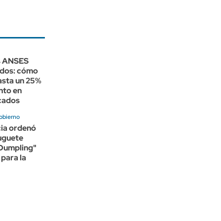
s ANSES
ados: cómo
asta un 25%
nto en
cados
obierno
cia ordenó
juguete
Dumpling"
 para la