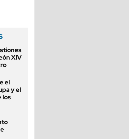
viernes de 10 a 18
s
estiones
León XIV
ro
e el
lupa y el
 los
nto
de