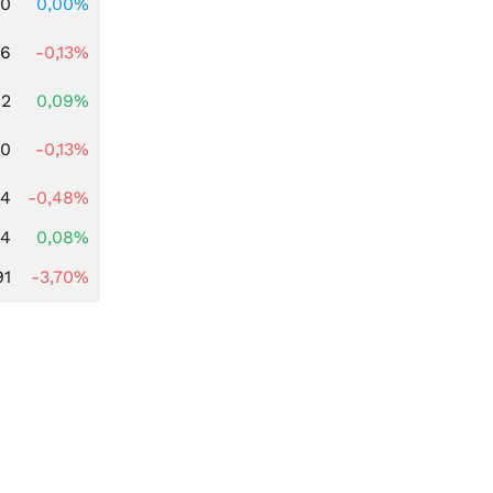
00
0,00%
56
-0,13%
62
0,09%
50
-0,13%
04
-0,48%
14
0,08%
91
-3,70%