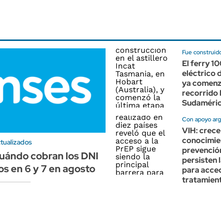
Fue construido
El ferry 1
eléctrico
ya comenz
recorrido 
Sudaméri
Con apoyo arg
VIH: crece
conocimie
tualizados
prevenció
uándo cobran los DNI
persisten 
s en 6 y 7 en agosto
para acced
tratamien