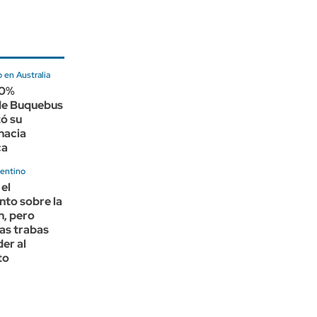
 en Australia
00%
 de Buquebus
ó su
hacia
ca
entino
 el
nto sobre la
n, pero
las trabas
er al
to