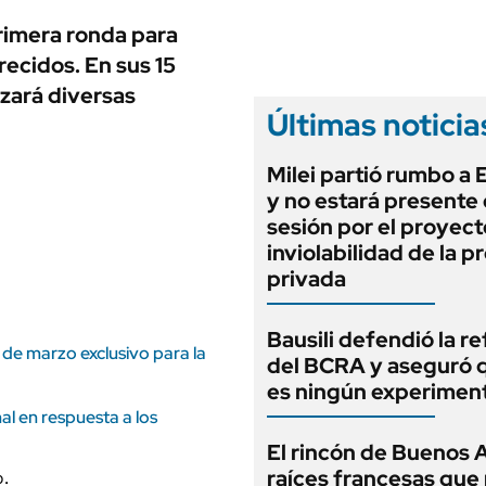
ANUARIO 2025
LIFESTYLE
rimera ronda para
EDICIÓN IMPRESA
AUTOS
recidos. En sus 15
izará diversas
Últimas noticia
Milei partió rumbo a
y no estará presente 
sesión por el proyect
inviolabilidad de la 
privada
Bausili defendió la r
de marzo exclusivo para la
del BCRA y aseguró 
es ningún experimen
al en respuesta a los
El rincón de Buenos 
raíces francesas que 