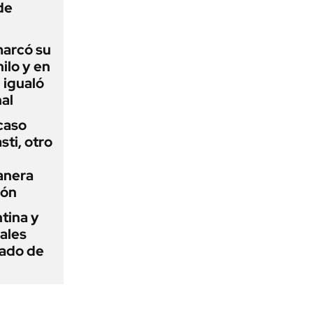
de
 marcó su
hilo y en
 igualó
al
 caso
ti, otro
anera
ión
tina y
ñales
gado de