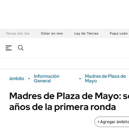
Temas del día
Dólar en vivo
Ley de Tierras
Papa León 
NEGOCIOS
ÚLTIMAS NOTICIAS
Especiales Ámbito
ECONOMÍA
Información
Madres de Plaza de
ámbito
Real Estate
General
Mayo
Banco de Datos
Sustentabilidad
Campo
Madres de Plaza de Mayo: 
Seguros
FINANZAS
años de la primera ronda
ENERGY REPORT
Dólar
POLÍTICA
Mercados
+
Agregar ámbito
Nacional