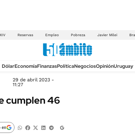
XIV
Reservas
Empleo
Pobreza
Javier Milei
Bra
Anuario autos 2026
Dólar
Economía
Finanzas
Política
Negocios
Opinión
Uruguay
TECNOLOGÍA
NOVEDADES FISCA
MÉXICO
29 de abril 2023 -
EDICTOS JUDICIAL
11:27
OPINIÓN
MULTAS
se cumplen 46
MUNDO
LICITACIONES
INFORMACIÓN GENERAL
CUADROS TARIFAR
ESPECTÁCULOS
RECALL
 en
DEPORTES