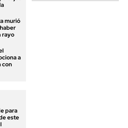
da
ta murió
 haber
n rayo
el
ciona a
a con
de para
 de este
l