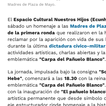
Madres de Plaza de Mayo.
El
Espacio Cultural Nuestros Hijos (Ecunh
sábado un homenaje a las
Madres de Pla
de la primera ronda
que realizaron en la h
reclamar por la aparición con vida de sus
durante la última
dictadura cívico-militar
actividades artísticas, charlas abiertas y l
emblemática
"Carpa del Pañuelo Blanco"
.
La jornada, impulsada bajo la consigna
"So
Hebe"
, comenzará a las
18.30
con la reina
emblemática
"Carpa del Pañuelo Blanco"
con la inauguración de
"El pañuelo blanco
artística permanente que desde símbolo 
eje estructurador rinde homenaje a la hist