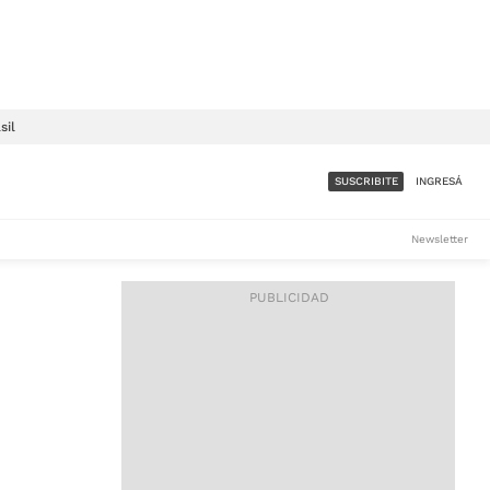
sil
SUSCRIBITE
INGRESÁ
SUMATE A LA COMUNIDAD
Newsletter
DE ÁMBITO
LES
ACCESO FULL - $1.800/MES
ES
CORPORATIVO - CONSULTAR
Si tenés dudas comunicate
con nosotros a
IOS
suscripciones@ambito.com.ar
Llamanos al (54) 11 4556-
9147/48 o
al (54) 11 4449-3256 de lunes a