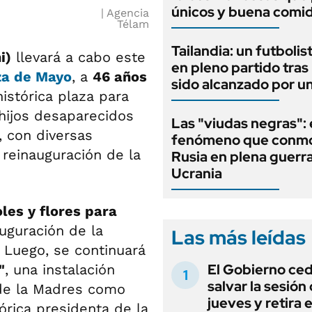
únicos y buena comi
Agencia
Télam
Tailandia: un futbolis
i)
llevará a cabo este
en pleno partido tras
za de Mayo
, a
46 años
sido alcanzado por u
istórica plaza para
 hijos desaparecidos
Las "viudas negras": 
, con diversas
fenómeno que conmo
a reinauguración de la
Rusia en plena guerr
Ucrania
les y flores para
uguración de la
Las más leídas
. Luego, se continuará
El Gobierno ce
"
, una instalación
salvar la sesión
de la Madres como
jueves y retira e
órica presidenta de la