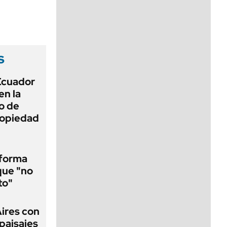
viernes de 10 a 18
s
 Ecuador
en la
o de
propiedad
eforma
que "no
to"
Aires con
paisajes