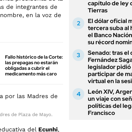
capítulo de ley 
as de integrantes de
Tierras
nombre, en la voz de
El dólar oficial
tercera suba al 
el Banco Nación
su récord nomin
Senado: tras el
Fallo histórico de la Corte:
Fernández Sagas
las prepagas no estarán
legislador pidió
obligadas a cubrir el
participar de m
medicamento más caro
virtual en la ses
León XIV, Argen
un viaje con se
políticas del le
Francisco
dres de Plaza de Mayo.
educativa del
Ecunhi
,