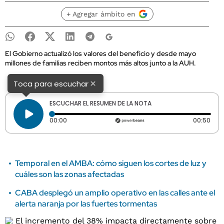
+ Agregar ámbito en
El Gobierno actualizó los valores del beneficio y desde mayo
millones de familias reciben montos más altos junto a la AUH.
×
Toca para escuchar
ESCUCHAR EL RESUMEN DE LA NOTA
Tiempo transcurrido: 0 segundos
Dura
00:00
00:50
Temporal en el AMBA: cómo siguen los cortes de luz y
cuáles son las zonas afectadas
CABA desplegó un amplio operativo en las calles ante el
alerta naranja por las fuertes tormentas