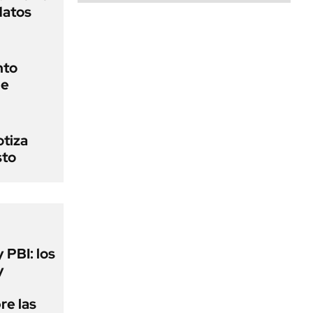
datos
nto
de
otiza
sto
y PBI: los
y
re las