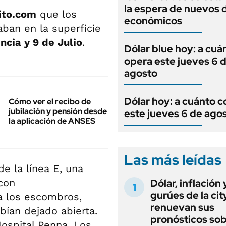
la espera de nuevos 
ito.com
que los
económicos
ban en la superficie
cia y 9 de Julio
.
Dólar blue hoy: a cuá
opera este jueves 6 
agosto
Dólar hoy: a cuánto c
Cómo ver el recibo de
jubilación y pensión desde
este jueves 6 de ago
la aplicación de ANSES
Las más leídas
e la línea E, una
con
Dólar, inflación 
gurúes de la cit
ma los escombros,
renuevan sus
bían dejado abierta.
pronósticos sob
Hospital Penna. Los