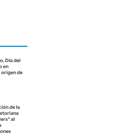
o, Día del
o en
 origen de
ión de la
atoriana
ers" al
e
iones