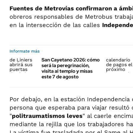
Fuentes de Metrovías confirmaron a ámb
obreros responsables de Metrobus trabaja
en la intersección de las calles
Independen
Informate más
San Cayetano 2026: cómo
será la peregrinación,
visita al templo y misas
este 7 de agosto
Por debajo, en la estación Independencia d
persona que esperaba para viajar resultó 
"
politraumatismos leves
" al caerle enci
mediante la rejilla que los trabajadores ha
La víctima fue trasladada por el Same al 