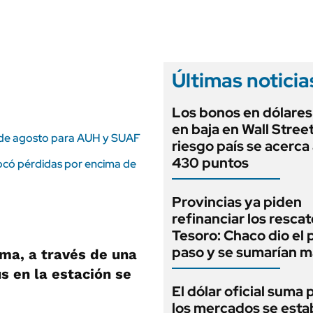
ANUARIO 2025
LIFESTYLE
EDICIÓN IMPRESA
AUTOS
Últimas noticia
Los bonos en dólares
en baja en Wall Street
 de agosto para AUH y SUAF
riesgo país se acerca 
430 puntos
vocó pérdidas por encima de
Provincias ya piden
refinanciar los rescat
Tesoro: Chaco dio el 
paso y se sumarían m
ima, a través de una
s en la estación se
El dólar oficial suma 
los mercados se estab