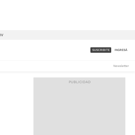
IV
SUSCRIBITE
INGRESÁ
SUMATE A LA COMUNIDAD
Newsletter
DE ÁMBITO
LES
ACCESO FULL - $1.800/MES
ES
CORPORATIVO - CONSULTAR
Si tenés dudas comunicate
con nosotros a
IOS
suscripciones@ambito.com.ar
Llamanos al (54) 11 4556-
9147/48 o
al (54) 11 4449-3256 de lunes a