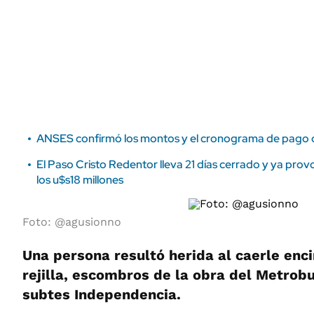
ÁMBITO DEBATE
Municipios
MEDIAKIT AMBITO DEBATE
URUGUAY
ANSES confirmó los montos y el cronograma de pago
El Paso Cristo Redentor lleva 21 días cerrado y ya pro
los u$s18 millones
Foto: @agusionno
Una persona resultó herida al caerle enc
rejilla, escombros de la obra del Metrobu
subtes Independencia.