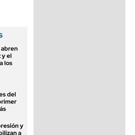
viernes de 10 a 18
s
 abren
 y el
a los
es del
primer
ás
presión y
ilizan a