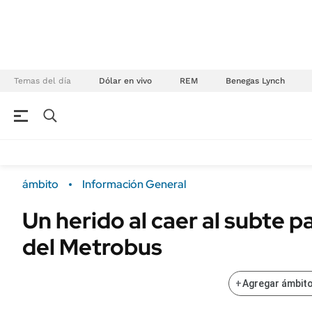
Temas del día
Dólar en vivo
REM
Benegas Lynch
NEGOCIOS
ÚLTIMAS NOTICIAS
Especiales Ámbito
ECONOMÍA
ámbito
Información General
Real Estate
Banco de Datos
Un herido al caer al subte p
Sustentabilidad
Campo
del Metrobus
Seguros
FINANZAS
ENERGY REPORT
Dólar
+
Agregar ámbito
POLÍTICA
Mercados
Nacional