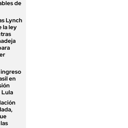
ables de
as Lynch
 la ley
ntras
madeja
para
er
l ingreso
sil en
sión
 Lula
flación
lada,
que
las