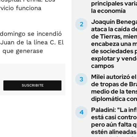
principales vari
vicio funciona
la economía
Joaquín Beneg
ataca la caída de
l domingo se incendió
de Tierras, mie
uan de la línea C. El
encabeza una 
n que generase
de sociedades 
explotar y vend
campos
Milei autorizó e
de tropas de Bra
SUSCRIBITE
medio de la ten
diplomática con
Paladini: "La in
está casi contro
pero aún falta 
estén alineadas 