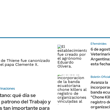
Efemérides
6 de agost
Veterinari
Argentina:
esta fecha
Boletín Oficial
Avanza la
incorporac
rinaciones
banda ecu
ano: qué día se
"Chone Kill
l patrono del Trabajo y
registro d
organizac
s tan importante para