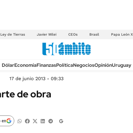
Ley de Tierras
Javier Milei
CEOs
Brasil
Papa León X
Anuario autos 2026
Dólar
Economía
Finanzas
Política
Negocios
Opinión
Uruguay
TECNOLOGÍA
NOVEDADES FISCA
MÉXICO
17 de junio 2013 - 09:33
EDICTOS JUDICIAL
OPINIÓN
arte de obra
MULTAS
MUNDO
LICITACIONES
INFORMACIÓN GENERAL
CUADROS TARIFAR
ESPECTÁCULOS
 en
RECALL
DEPORTES