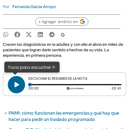
Fernanda García Arroyo
Por
+ Agregar ámbito en
Crecen los diagnósticos en la adultez y con ello el alivio en miles de
pacientes que logran darle sentido a hechos de su vida. La
experiencia, en primera persona.
×
Toca para escuchar
ESCUCHAR EL RESUMEN DE LA NOTA
Tiempo transcurrido: 0 segundos
Dura
00:00
00:41
PAMI: cómo funcionan las emergencias y qué hay que
hacer para pedir un traslado programado