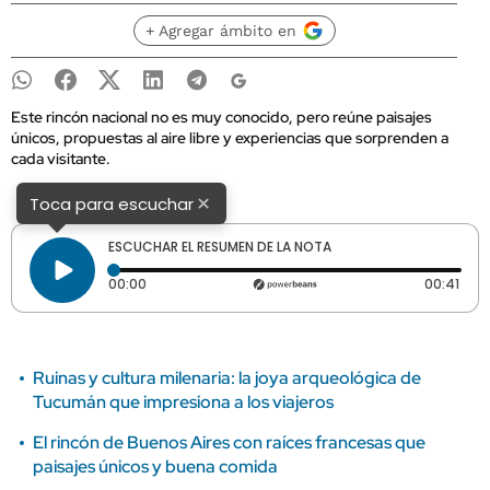
+ Agregar ámbito en
Este rincón nacional no es muy conocido, pero reúne paisajes
únicos, propuestas al aire libre y experiencias que sorprenden a
cada visitante.
×
Toca para escuchar
ESCUCHAR EL RESUMEN DE LA NOTA
Tiempo transcurrido: 0 segundos
Dura
00:00
00:41
Ruinas y cultura milenaria: la joya arqueológica de
Tucumán que impresiona a los viajeros
El rincón de Buenos Aires con raíces francesas que
paisajes únicos y buena comida