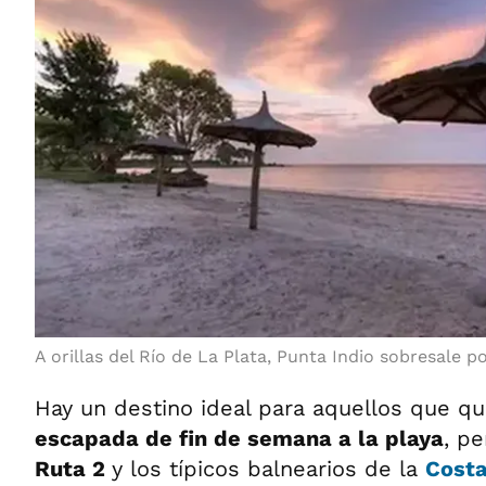
A orillas del Río de La Plata, Punta Indio sobresale p
Hay un destino ideal para aquellos que q
escapada de fin de semana a la playa
, p
Ruta 2
y los típicos balnearios de la
Costa