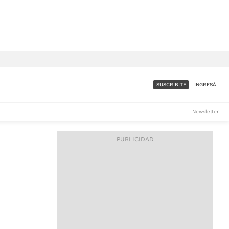
SUSCRIBITE
INGRESÁ
SUMATE A LA COMUNIDAD
Newsletter
DE ÁMBITO
LES
ACCESO FULL - $1.800/MES
ES
CORPORATIVO - CONSULTAR
Si tenés dudas comunicate
con nosotros a
IOS
suscripciones@ambito.com.ar
Llamanos al (54) 11 4556-
9147/48 o
al (54) 11 4449-3256 de lunes a