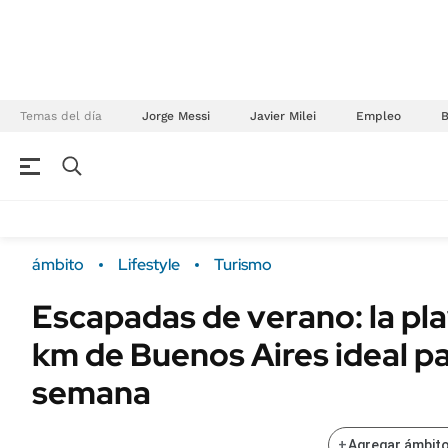
Temas del día
Jorge Messi
Javier Milei
Empleo
NEGOCIOS
ÚLTIMAS NOTICIAS
Especiales Ámbito
ECONOMÍA
ámbito
Lifestyle
Turismo
Real Estate
Banco de Datos
Escapadas de verano: la pla
Sustentabilidad
Campo
km de Buenos Aires ideal par
Seguros
FINANZAS
ENERGY REPORT
semana
Dólar
POLÍTICA
Mercados
+
Agregar ámbito
Nacional