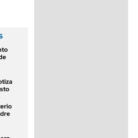
viernes de 10 a 18
s
nto
de
otiza
sto
erio
adre