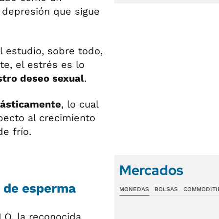
e depresión que sigue
l estudio, sobre todo,
e, el estrés es lo
stro deseo sexual
.
rásticamente
, lo cual
pecto al crecimiento
e frío.
Mercados
n de esperma
MONEDAS
BOLSAS
COMMODITI
LO, la reconocida