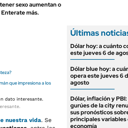
ANUARIO 2025
 tener sexo aumentan o
LIFESTYLE
EDICIÓN IMPRESA
. Enterate más.
AUTOS
Últimas noticia
Dólar hoy: a cuánto c
este jueves 6 de ago
Dólar blue hoy: a cuá
steza?
opera este jueves 6 
agosto
umán que impresiona a los
Dólar, inflación y PBI:
gurúes de la city re
eresante.
sus pronósticos sobre
principales variables 
de nuestra vida
. Se
economía