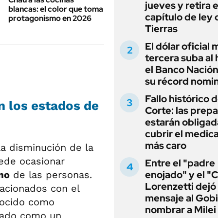
jueves y retira e
blancas: el color que toma
capítulo de ley 
protagonismo en 2026
Tierras
El dólar oficial
tercera suba al 
el Banco Nación
su récord nomin
Fallo histórico d
en los estados de
Corte: las prep
estarán obligad
cubrir el medi
más caro
a disminución de la
uede ocasionar
Entre el "padre
enojado" y el "C
mo
de las personas.
Lorenzetti dejó
acionados con el
mensaje al Gobi
onocido como
nombrar a Milei
erado como un