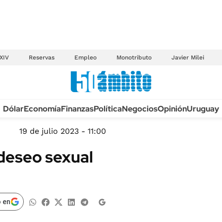
XIV
Reservas
Empleo
Monotributo
Javier Milei
Anuario autos 2026
Dólar
Economía
Finanzas
Política
Negocios
Opinión
Uruguay
TECNOLOGÍA
NOVEDADES FISCA
MÉXICO
19 de julio 2023 - 11:00
EDICTOS JUDICIAL
OPINIÓN
l deseo sexual
MULTAS
MUNDO
LICITACIONES
INFORMACIÓN GENERAL
CUADROS TARIFAR
ESPECTÁCULOS
 en
RECALL
DEPORTES