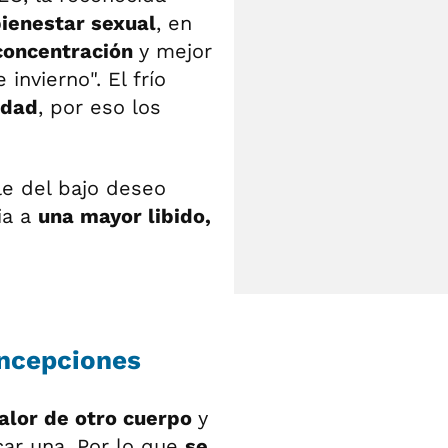
ienestar sexual
, en
concentración
y mejor
nvierno". El frío
idad
, por eso los
e del bajo deseo
ia a
una mayor libido,
oncepciones
calor de otro cuerpo
y
car una. Por lo que
se