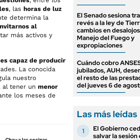
uestiones
, entre los
les
, las
horas de luz
El Senado sesiona tra
nte determina la
revés a la ley de Tierr
invitarnos al
cambios en desalojos,
star más activos y
Manejo del Fuego y
expropiaciones
o
es capaz de producir
Cuándo cobro ANSES
dades. La conocida
jubilados, AUH, dese
el resto de las prest
gula nuestro
del jueves 6 de agos
 al tener un
menor
nte los meses de
Las más leídas
El Gobierno ce
salvar la sesión
Chau a las cocinas