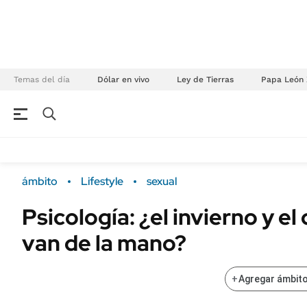
Temas del día
Dólar en vivo
Ley de Tierras
Papa León 
NEGOCIOS
ÚLTIMAS NOTICIAS
Especiales Ámbito
ECONOMÍA
ámbito
Lifestyle
sexual
Real Estate
Banco de Datos
Psicología: ¿el invierno y e
Sustentabilidad
Campo
van de la mano?
Seguros
FINANZAS
ENERGY REPORT
Dólar
+
Agregar ámbito
POLÍTICA
Mercados
Nacional