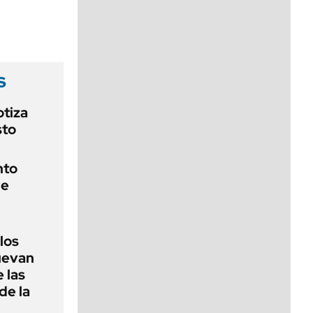
viernes de 10 a 18
s
otiza
sto
nto
de
 los
nuevan
 las
de la