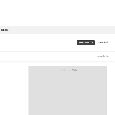
Brasil
SUSCRIBITE
INGRESÁ
SUMATE A LA COMUNIDAD
Newsletter
DE ÁMBITO
LES
ACCESO FULL - $1.800/MES
ES
CORPORATIVO - CONSULTAR
Si tenés dudas comunicate
con nosotros a
IOS
suscripciones@ambito.com.ar
Llamanos al (54) 11 4556-
9147/48 o
al (54) 11 4449-3256 de lunes a