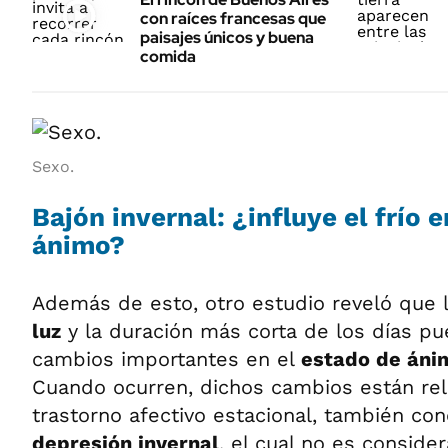
con raíces francesas que
paisajes únicos y buena
comida
Sexo.
Bajón invernal: ¿influye el frío 
ánimo?
Además de esto, otro estudio reveló que l
luz
y la duración más corta de los días p
cambios importantes en el
estado de áni
Cuando ocurren, dichos cambios están rel
trastorno afectivo estacional, también c
depresión invernal
, el cual no es consid