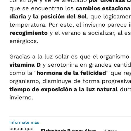
construye y se ve afectado
por diversas c
que se encuentran los
cambios estaciona
diaria
y
la posición del Sol
, que lógicame
temperatura. Por esto, el invierno parece
recogimiento
y el verano a socializar, al e
enérgicos.
Gracias a la luz solar es que el organism
vitamina D
y serotonina en grandes canti
como la "
hormona de la felicidad
" que re
organismo, disminuye de forma progresiva
tiempo de exposición a la luz natural
dura
invierno.
Informate más
El rincón de Buenos Aires