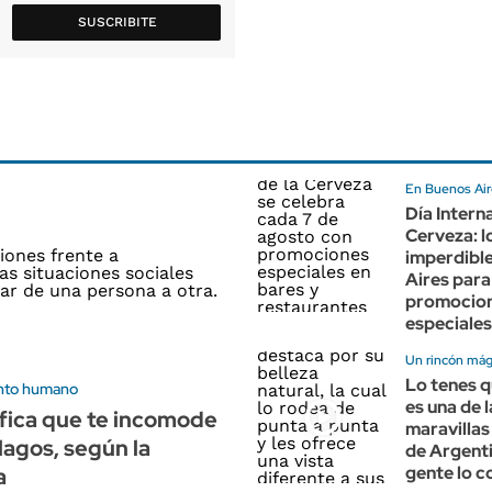
SUSCRIBITE
En Buenos Air
Día Interna
Cerveza: l
imperdibl
Aires para
promocio
especiales
Un rincón mág
Lo tenes q
nto humano
es una de l
fica que te incomode
maravillas
alagos, según la
de Argent
gente lo 
a