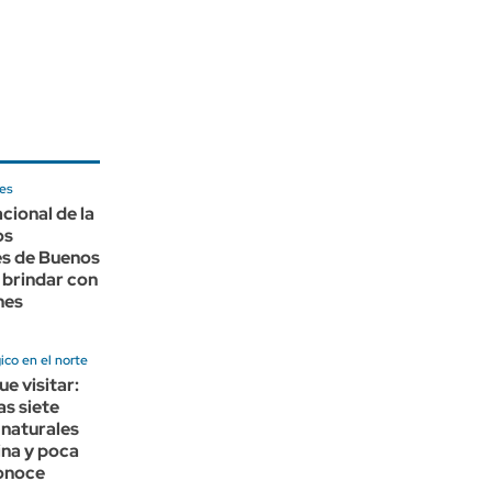
es
cional de la
os
es de Buenos
 brindar con
nes
ico en el norte
ue visitar:
as siete
 naturales
ina y poca
conoce