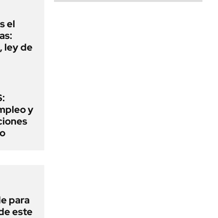
s el
as:
 ley de
:
mpleo y
aciones
to
de para
 de este