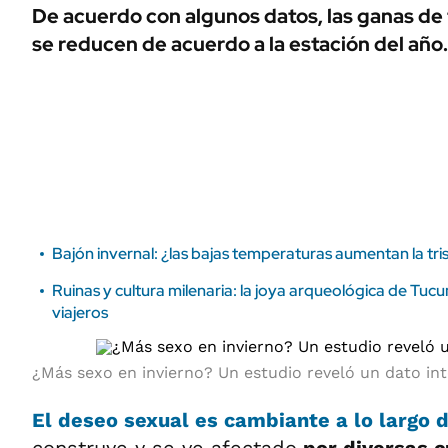
ÁMBITO DEBATE
De acuerdo con algunos datos, las ganas de
Municipios
se reducen de acuerdo a la estación del año
MEDIAKIT AMBITO DEBATE
URUGUAY
Bajón invernal: ¿las bajas temperaturas aumentan la tri
Ruinas y cultura milenaria: la joya arqueológica de Tuc
viajeros
¿Más sexo en invierno? Un estudio reveló un dato int
El
deseo sexual
es cambiante a lo largo 