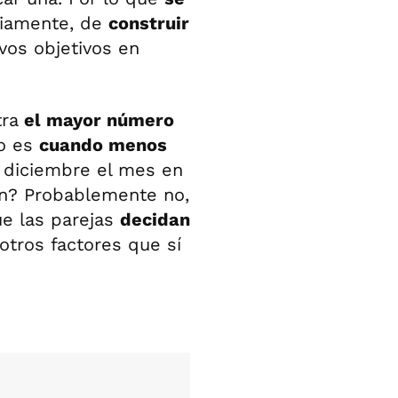
eviamente, de
construir
os objetivos en
tra
el mayor número
to es
cuando menos
s diciembre el mes en
n? Probablemente no,
ue las parejas
decidan
otros factores que sí