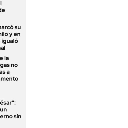
l
de
 marcó su
hilo y en
 igualó
al
e la
agas no
as a
camento
ésar":
 un
erno sin