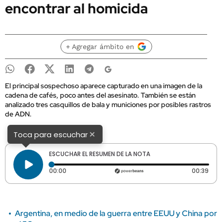
encontrar al homicida
+ Agregar ámbito en
El principal sospechoso aparece capturado en una imagen de la
cadena de cafés, poco antes del asesinato. También se están
analizado tres casquillos de bala y municiones por posibles rastros
de ADN.
×
Toca para escuchar
ESCUCHAR EL RESUMEN DE LA NOTA
Tiempo transcurrido: 0 segundos
Dura
00:00
00:39
Argentina, en medio de la guerra entre EEUU y China por