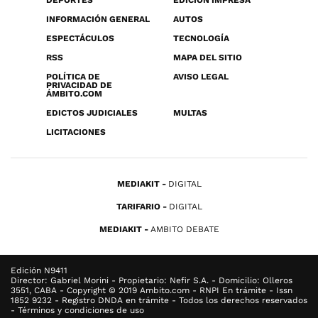
DEPORTES
EDICIÓN IMPRESA
INFORMACIÓN GENERAL
AUTOS
ESPECTÁCULOS
TECNOLOGÍA
RSS
MAPA DEL SITIO
POLÍTICA DE
AVISO LEGAL
PRIVACIDAD DE
ÁMBITO.COM
EDICTOS JUDICIALES
MULTAS
LICITACIONES
MEDIAKIT
DIGITAL
TARIFARIO
DIGITAL
MEDIAKIT
AMBITO DEBATE
Edición N9411
Director: Gabriel Morini - Propietario: Nefir S.A. - Domicilio: Olleros
3551, CABA - Copyright © 2019 Ambito.com - RNPI En trámite - Issn
1852 9232 - Registro DNDA en trámite - Todos los derechos reservados
- Términos y condiciones de uso