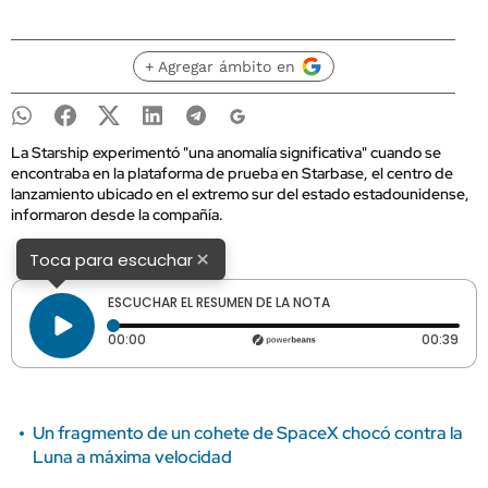
+ Agregar ámbito en
La Starship experimentó "una anomalía significativa" cuando se
encontraba en la plataforma de prueba en Starbase, el centro de
lanzamiento ubicado en el extremo sur del estado estadounidense,
informaron desde la compañía.
×
Toca para escuchar
ESCUCHAR EL RESUMEN DE LA NOTA
Tiempo transcurrido: 0 segundos
Dura
00:00
00:39
Un fragmento de un cohete de SpaceX chocó contra la
Luna a máxima velocidad