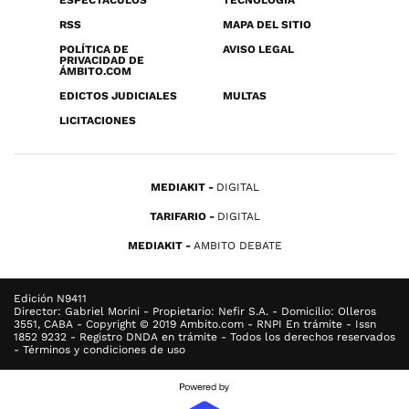
ESPECTÁCULOS
TECNOLOGÍA
RSS
MAPA DEL SITIO
POLÍTICA DE
AVISO LEGAL
PRIVACIDAD DE
ÁMBITO.COM
EDICTOS JUDICIALES
MULTAS
LICITACIONES
MEDIAKIT
DIGITAL
TARIFARIO
DIGITAL
MEDIAKIT
AMBITO DEBATE
Edición N9411
Director: Gabriel Morini - Propietario: Nefir S.A. - Domicilio: Olleros
3551, CABA - Copyright © 2019 Ambito.com - RNPI En trámite - Issn
1852 9232 - Registro DNDA en trámite - Todos los derechos reservados
- Términos y condiciones de uso