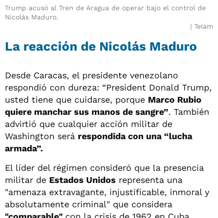
Trump acusó al Tren de Aragua de operar bajo el control de
Nicolás Maduro.
Telam
La reacción de Nicolás Maduro
Desde Caracas, el presidente venezolano
respondió con dureza: “President Donald Trump,
usted tiene que cuidarse, porque
Marco Rubio
quiere manchar sus manos de sangre”
. También
advirtió que cualquier acción militar de
Washington será
respondida con una “lucha
armada”.
El líder del régimen consideró que la presencia
militar de
Estados Unidos
representa una
"amenaza extravagante, injustificable, inmoral y
absolutamente criminal" que considera
"comparable"
con la crisis de 1962 en Cuba,