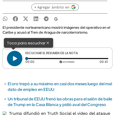
+ Agregar ámbito en
El presidente norteamericano mostró imágenes del operativo en el
Caribe y acusó al Tren de Aragua de narcoterrorismo.
×
Toca para escuchar
ESCUCHAR EL RESUMEN DE LA NOTA
Tiempo transcurrido: 0 segundos
Dura
00:00
00:41
El oro trepó a su máximo en casi dos meses luego del mal
dato de empleo en EEUU
Un tribunal de EEUU frenó las obras para el salón de baile
de Trump en la Casa Blanca y pidió aval del Congreso