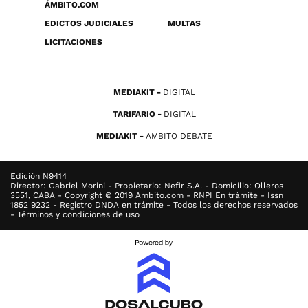
ÁMBITO.COM
EDICTOS JUDICIALES
MULTAS
LICITACIONES
MEDIAKIT
DIGITAL
TARIFARIO
DIGITAL
MEDIAKIT
AMBITO DEBATE
Edición N9414
Director: Gabriel Morini - Propietario: Nefir S.A. - Domicilio: Olleros
3551, CABA - Copyright © 2019 Ambito.com - RNPI En trámite - Issn
1852 9232 - Registro DNDA en trámite - Todos los derechos reservados
- Términos y condiciones de uso