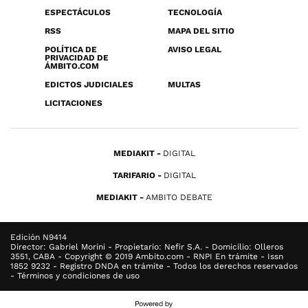
ESPECTÁCULOS
TECNOLOGÍA
RSS
MAPA DEL SITIO
POLÍTICA DE
AVISO LEGAL
PRIVACIDAD DE
ÁMBITO.COM
EDICTOS JUDICIALES
MULTAS
LICITACIONES
MEDIAKIT
DIGITAL
TARIFARIO
DIGITAL
MEDIAKIT
AMBITO DEBATE
Edición N9414
Director: Gabriel Morini - Propietario: Nefir S.A. - Domicilio: Olleros
3551, CABA - Copyright © 2019 Ambito.com - RNPI En trámite - Issn
1852 9232 - Registro DNDA en trámite - Todos los derechos reservados
- Términos y condiciones de uso