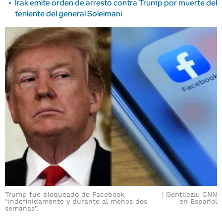
Irak emite orden de arresto contra Trump por muerte del
teniente del general Soleimani
Trump fue bloqueado de Facebook
Gentileza: CNN
“indefinidamente y durante al menos dos
en Español
semanas”.