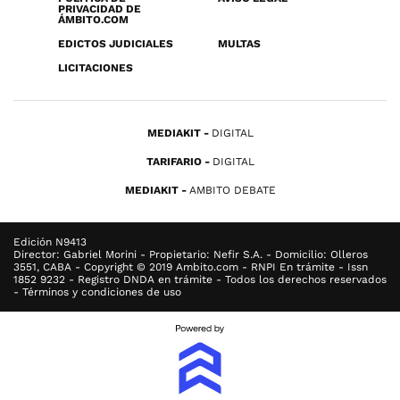
PRIVACIDAD DE
ÁMBITO.COM
EDICTOS JUDICIALES
MULTAS
LICITACIONES
MEDIAKIT
DIGITAL
TARIFARIO
DIGITAL
MEDIAKIT
AMBITO DEBATE
Edición N9413
Director: Gabriel Morini - Propietario: Nefir S.A. - Domicilio: Olleros
3551, CABA - Copyright © 2019 Ambito.com - RNPI En trámite - Issn
1852 9232 - Registro DNDA en trámite - Todos los derechos reservados
- Términos y condiciones de uso