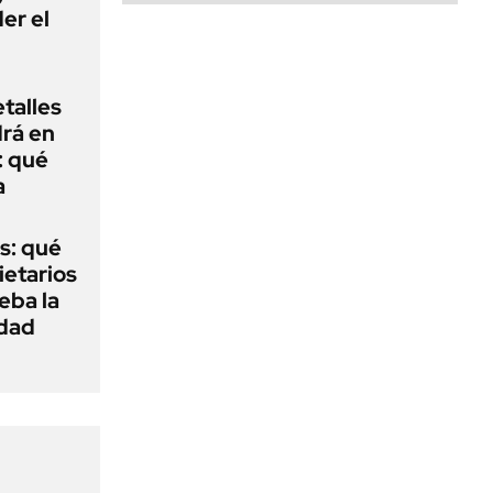
er el
talles
rá en
: qué
a
s: qué
ietarios
ueba la
edad