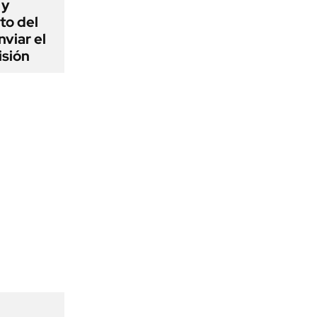
 y
to del
viar el
isión