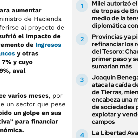
Milei autorizó e
para aumentar
de tropas de Bra
medio de la ten
 ministro de Hacienda
diplomática con
eferirse al proyecto de
sufrió el impacto de
Provincias ya p
refinanciar los 
cremento de
Ingresos
del Tesoro: Chac
ancos
y otras
primer paso y s
l 7% y cuyo
sumarían más
 9%, aval
Joaquín Beneg
ataca la caída de
de Tierras, mie
ce varios meses
, por
encabeza una 
de un sector que pese
de sociedades 
bido un golpe en sus
explotar y vend
iva” para financiar
campos
onómica.
La Libertad Av