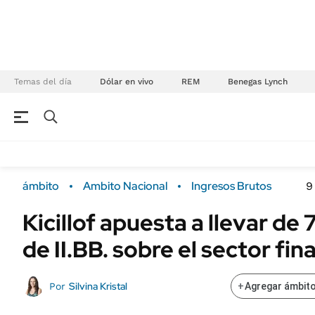
Temas del día
Dólar en vivo
REM
Benegas Lynch
NEGOCIOS
ÚLTIMAS NOTICIAS
Especiales Ámbito
ECONOMÍA
ámbito
Ambito Nacional
Ingresos Brutos
9
Real Estate
Banco de Datos
Kicillof apuesta a llevar de
Sustentabilidad
Campo
de II.BB. sobre el sector fin
Seguros
FINANZAS
ENERGY REPORT
Dólar
Silvina Kristal
Por
+
Agregar ámbito
POLÍTICA
Mercados
Nacional