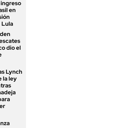
l ingreso
sil en
sión
 Lula
iden
rescates
o dio el
e
as Lynch
 la ley
ntras
madeja
para
er
anza