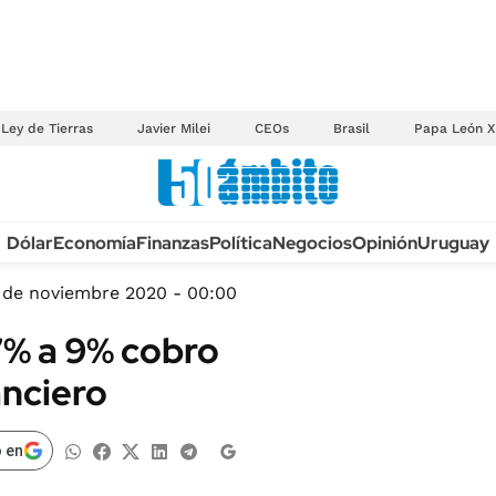
Ley de Tierras
Javier Milei
CEOs
Brasil
Papa León X
Anuario autos 2026
Dólar
Economía
Finanzas
Política
Negocios
Opinión
Uruguay
TECNOLOGÍA
NOVEDADES FISCA
MÉXICO
 de noviembre 2020 - 00:00
EDICTOS JUDICIAL
OPINIÓN
 7% a 9% cobro
MULTAS
MUNDO
anciero
LICITACIONES
INFORMACIÓN GENERAL
CUADROS TARIFAR
ESPECTÁCULOS
 en
RECALL
DEPORTES