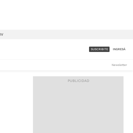
IV
SUSCRIBITE
INGRESÁ
SUMATE A LA COMUNIDAD
Newsletter
DE ÁMBITO
LES
ACCESO FULL - $1.800/MES
ES
CORPORATIVO - CONSULTAR
Si tenés dudas comunicate
con nosotros a
IOS
suscripciones@ambito.com.ar
Llamanos al (54) 11 4556-
9147/48 o
al (54) 11 4449-3256 de lunes a