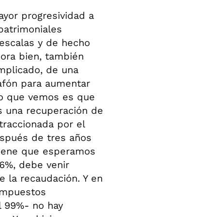
or progresividad a
 patrimoniales
 escalas y de hecho
hora bien, también
plicado, de una
lafón para aumentar
lo que vemos es que
s una recuperación de
traccionada por el
espués de tres años
viene que esperamos
6%, debe venir
la recaudación. Y en
 impuestos
l 99%- no hay