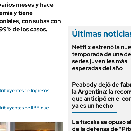
ANUARIO 2025
varios meses y hace
LIFESTYLE
EDICIÓN IMPRESA
emia y tiene
AUTOS
oniales, con subas con
 99% de los casos.
Últimas noticia
Netflix estrenó la nu
temporada de una de
series juveniles más
esperadas del año
Peabody dejó de fabr
tribuyentes de Ingresos
la Argentina: la reco
que anticipó en el co
ya es un hecho
tribuyentes de IIBB que
La fiscalía se opuso 
de la defensa de "Pit