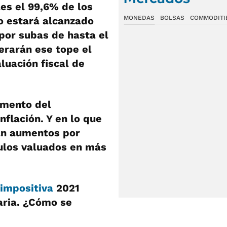
es el 99,6% de los
MONEDAS
BOLSAS
COMMODITI
 estará alcanzado
por subas de hasta el
perarán ese tope el
luación fiscal de
umento del
nflación. Y en lo que
án aumentos por
culos valuados en más
 impositiva
2021
aria. ¿Cómo se