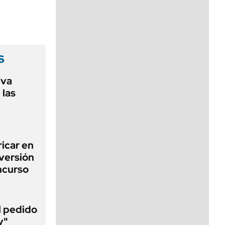
viernes de 10 a 18
s
eva
 las
icar en
nversión
ncurso
al pedido
y"