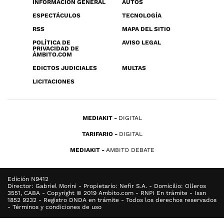
INFORMACIÓN GENERAL
AUTOS
ESPECTÁCULOS
TECNOLOGÍA
RSS
MAPA DEL SITIO
POLÍTICA DE
AVISO LEGAL
PRIVACIDAD DE
ÁMBITO.COM
EDICTOS JUDICIALES
MULTAS
LICITACIONES
MEDIAKIT
DIGITAL
TARIFARIO
DIGITAL
MEDIAKIT
AMBITO DEBATE
Edición N9412
Director: Gabriel Morini - Propietario: Nefir S.A. - Domicilio: Olleros
3551, CABA - Copyright © 2019 Ambito.com - RNPI En trámite - Issn
1852 9232 - Registro DNDA en trámite - Todos los derechos reservados
- Términos y condiciones de uso