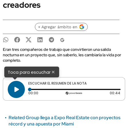
creadores
+ Agregar ámbito en
Eran tres compañeros de trabajo que convirtieron una salida
nocturna en un proyecto que, sin saberlo, les cambiaría la vida por
completo.
×
Toca para escuchar
ESCUCHAR EL RESUMEN DE LA NOTA
Tiempo transcurrido: 0 segundos
Dura
00:00
00:44
Related Group llega a Expo Real Estate con proyectos
récord y una apuesta por Miami