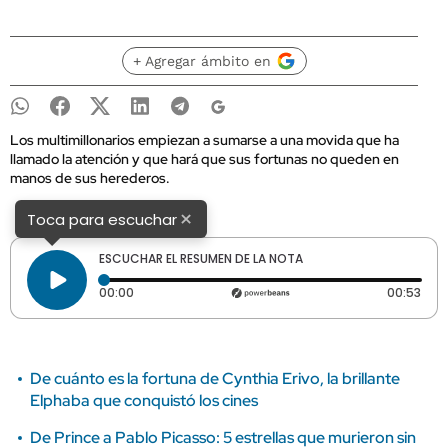
+ Agregar ámbito en
Los multimillonarios empiezan a sumarse a una movida que ha
llamado la atención y que hará que sus fortunas no queden en
manos de sus herederos.
×
Toca para escuchar
ESCUCHAR EL RESUMEN DE LA NOTA
Tiempo transcurrido: 0 segundos
Dura
00:00
00:53
De cuánto es la fortuna de Cynthia Erivo, la brillante
Elphaba que conquistó los cines
De Prince a Pablo Picasso: 5 estrellas que murieron sin