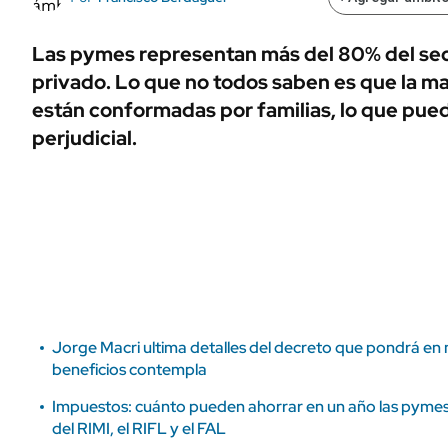
ÁMBITO DEBATE
Municipios
MEDIAKIT AMBITO DEBATE
Las pymes representan más del 80% del se
URUGUAY
privado. Lo que no todos saben es que la m
están conformadas por familias, lo que pued
perjudicial.
Jorge Macri ultima detalles del decreto que pondrá en
beneficios contempla
Impuestos: cuánto pueden ahorrar en un año las pymes 
del RIMI, el RIFL y el FAL