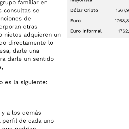
 grupo familiar en
s consultas se
Dólar Cripto
1567,
enciones de
Euro
1768,
orporan otras
Euro Informal
1762,
o nietos adquieren un
do directamente lo
esa, darle una
ra darle un sentido
s,
o es la siguiente:
r y a los demás
 perfil de cada uno
r que podrían