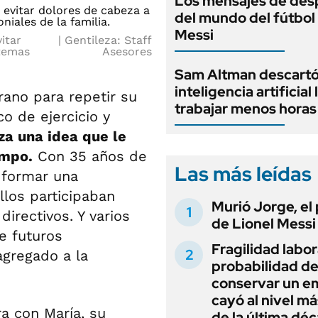
Los mensajes de des
del mundo del fútbol
Messi
itar
Gentileza: Staff
 temas
Asesores
Sam Altman descartó
inteligencia artificial 
rano para repetir su
trabajar menos horas
o de ejercicio y
za una idea que le
empo.
Con 35 años de
Las más leídas
o formar una
llos participaban
Murió Jorge, el
irectivos. Y varios
de Lionel Messi
e futuros
Fragilidad labora
agregado a la
probabilidad d
conservar un e
cayó al nivel má
a con María, su
de la última dé