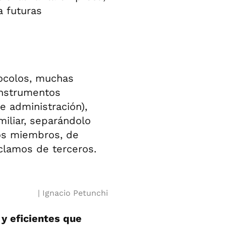
a futuras
tocolos, muchas
instrumentos
e administración),
miliar, separándolo
os miembros, de
clamos de terceros.
Ignacio Petunchi
 y eficientes que