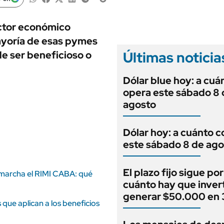
ANUARIO 2025
LIFESTYLE
EDICIÓN IMPRESA
AUTOS
ctor económico
ayoría de esas pymes
Últimas noticia
e ser beneficioso o
Dólar blue hoy: a cuá
opera este sábado 8 
agosto
Dólar hoy: a cuánto c
este sábado 8 de ago
El plazo fijo sigue por
 marcha el RIMI CABA: qué
cuánto hay que invert
generar $50.000 en 
que aplican a los beneficios