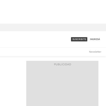
SUSCRIBITE
INGRESÁ
SUMATE A LA COMUNIDAD
Newsletter
DE ÁMBITO
LES
ACCESO FULL - $1.800/MES
ES
CORPORATIVO - CONSULTAR
Si tenés dudas comunicate
con nosotros a
IOS
suscripciones@ambito.com.ar
Llamanos al (54) 11 4556-
9147/48 o
al (54) 11 4449-3256 de lunes a