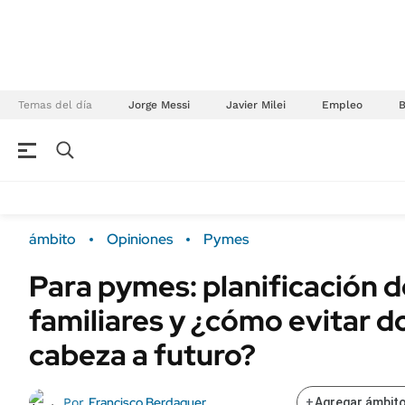
Temas del día
Jorge Messi
Javier Milei
Empleo
NEGOCIOS
ÚLTIMAS NOTICIAS
Especiales Ámbito
ECONOMÍA
ámbito
Opiniones
Pymes
Real Estate
Banco de Datos
Para pymes: planificación 
Sustentabilidad
Campo
familiares y ¿cómo evitar d
Seguros
FINANZAS
ENERGY REPORT
cabeza a futuro?
Dólar
POLÍTICA
Mercados
Francisco Berdaguer
Por
+
Agregar ámbito
Nacional