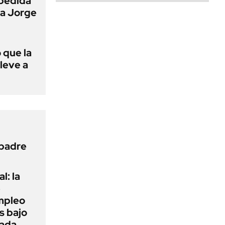
pedida
 a Jorge
 que la
lleve a
 padre
l: la
e
mpleo
s bajo
cada