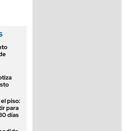
viernes de 10 a 18
s
nto
de
otiza
sto
 el piso:
ir para
30 días