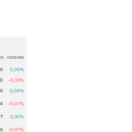
ES
CEDEARS
00
0,00%
00
-0,33%
00
0,00%
74
-0,07%
77
0,30%
50
-0,07%