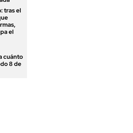
: tras el
que
armas,
ipa el
 a cuánto
ado 8 de