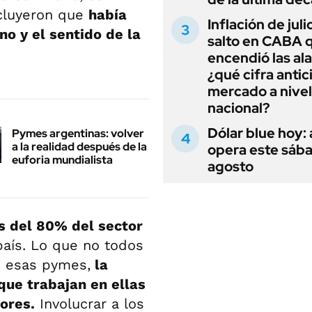
ncluyeron que
había
Inflación de julio
no y el sentido de la
salto en CABA 
encendió las al
¿qué cifra antic
mercado a nivel
nacional?
Dólar blue hoy:
Pymes argentinas: volver
a la realidad después de la
opera este sáb
euforia mundialista
agosto
 del 80% del sector
aís. Lo que no todos
e esas pymes,
la
que trabajan en ellas
ores.
Involucrar a los