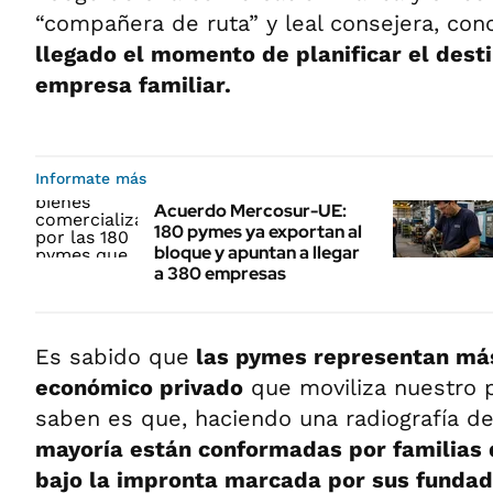
“compañera de ruta” y leal consejera, co
llegado el momento de planificar el desti
empresa familiar.
Informate más
Acuerdo Mercosur-UE:
180 pymes ya exportan al
bloque y apuntan a llegar
a 380 empresas
Es sabido que
las pymes representan más
económico privado
que moviliza nuestro p
saben es que, haciendo una radiografía d
mayoría están conformadas por familias 
bajo la impronta marcada por sus fundad