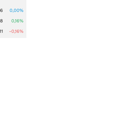
96
0,00%
88
0,16%
11
-0,16%