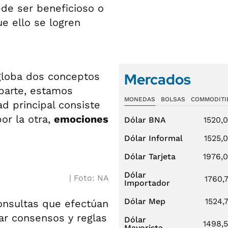
de ser beneficioso o
e ello se logren
Mercados
loba dos conceptos
 parte, estamos
MONEDAS
BOLSAS
COMMODITI
d principal consiste
por la otra,
emociones
Dólar BNA
1520,
Dólar Informal
1525,
Dólar Tarjeta
1976,
Dólar
Foto: NA
1760,
Importador
Dólar Mep
1524,
onsultas que efectúan
ar consensos y reglas
Dólar
1498,
Mayorista