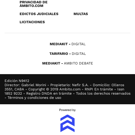
PRIVACIDAD DE
ÁMBITO.COM
EDICTOS JUDICIALES
MULTAS
LICITACIONES
MEDIAKIT
DIGITAL
TARIFARIO
DIGITAL
MEDIAKIT
AMBITO DEBATE
Edición N9412
Director: Gabriel Morini - Propietario: Nefir S.A. - Domicilio: Olleros
3551, CABA - Copyright © 2019 Ambito.com - RNPI En trámite - Issn
1852 9232 - Registro DNDA en trámite - Todos los derechos reservados
- Términos y condiciones de uso