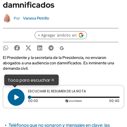
damnificados
Vanesa Petrillo
Por
+ Agregar ámbito en
El Presidente y la secretaria de la Presidencia, no enviaron
abogados a una audiencia con damnificados. Es inminente una
demanda civil.
×
Toca para escuchar
ESCUCHAR EL RESUMEN DE LA NOTA
Tiempo transcurrido: 0 segundos
Dura
00:00
00:40
Teléfonos que no sonaron y mensajes en clave: las