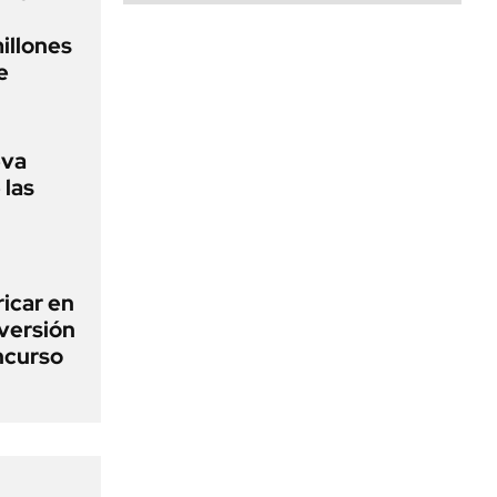
illones
e
eva
 las
icar en
nversión
ncurso