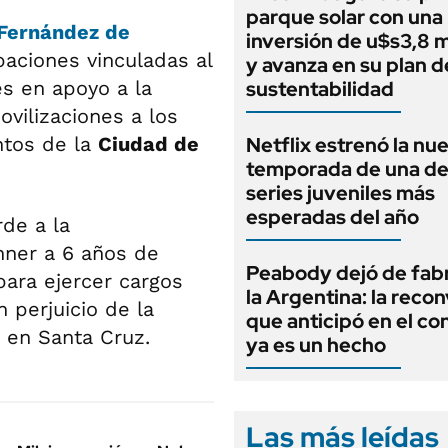
parque solar con una
 Fernández de
inversión de u$s3,8 m
upaciones vinculadas al
y avanza en su plan d
es en apoyo a la
sustentabilidad
vilizaciones a los
ntos de la
Ciudad de
Netflix estrenó la nu
temporada de una de
series juveniles más
esperadas del año
rde a la
hner a 6 años de
Peabody dejó de fabr
para ejercer cargos
la Argentina: la reco
 perjuicio de la
que anticipó en el co
a en Santa Cruz.
ya es un hecho
Las más leídas