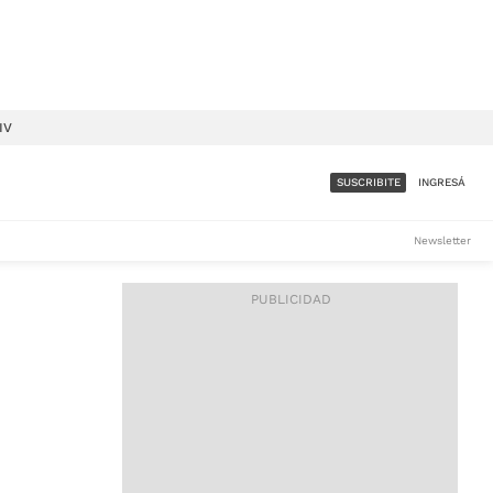
IV
SUSCRIBITE
INGRESÁ
SUMATE A LA COMUNIDAD
Newsletter
DE ÁMBITO
LES
ACCESO FULL - $1.800/MES
ES
CORPORATIVO - CONSULTAR
Si tenés dudas comunicate
con nosotros a
IOS
suscripciones@ambito.com.ar
Llamanos al (54) 11 4556-
9147/48 o
al (54) 11 4449-3256 de lunes a