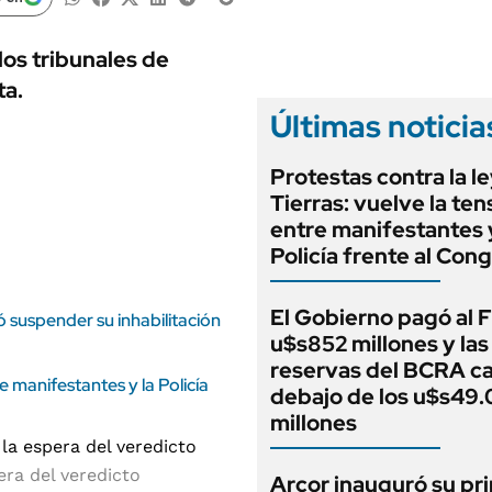
ANUARIO 2025
LIFESTYLE
EDICIÓN IMPRESA
AUTOS
os tribunales de
ta.
Últimas noticia
Protestas contra la l
Tierras: vuelve la ten
entre manifestantes y
Policía frente al Con
El Gobierno pagó al 
ó suspender su inhabilitación
u$s852 millones y las
reservas del BCRA c
e manifestantes y la Policía
debajo de los u$s49
millones
era del veredicto
Arcor inauguró su pr