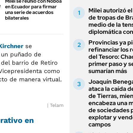
Milei se reunió con Noboa
en Ecuador para firmar
Milei autorizó e
una serie de acuerdos
de tropas de Bra
bilaterales
medio de la ten
diplomática con
Provincias ya p
 Kirchner
se
refinanciar los 
e un puñado de
del Tesoro: Chac
del barrio de Retiro
primer paso y s
sumarían más
 Vicepresidenta como
to de manera virtual.
Joaquín Beneg
ataca la caída de
de Tierras, mie
encabeza una 
Telam
de sociedades 
explotar y vend
erativo en
campos