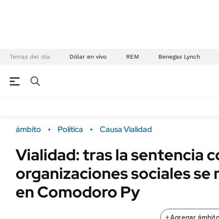
Temas del día
Dólar en vivo
REM
Benegas Lynch
NEGOCIOS
ÚLTIMAS NOTICIAS
Especiales Ámbito
ECONOMÍA
ámbito
Política
Causa Vialidad
Real Estate
Banco de Datos
Vialidad: tras la sentencia c
Sustentabilidad
Campo
organizaciones sociales se
Seguros
FINANZAS
ENERGY REPORT
en Comodoro Py
Dólar
POLÍTICA
Mercados
+
Agregar ámbito
Nacional