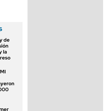
viernes de 10 a 18
s
ey de
sión
 la
greso
FMI
ayeron
.000
imer