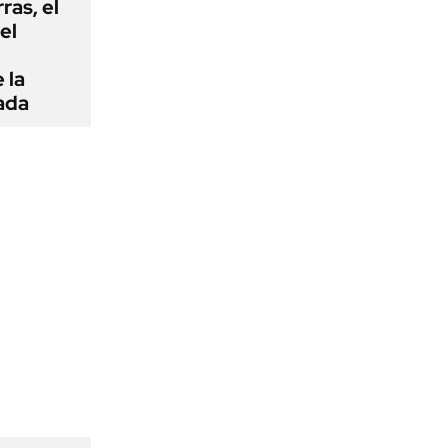
rras, el
el
 la
ada