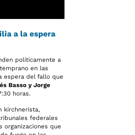
lia a la espera
nden políticamente a
 temprano en las
 espera del fallo que
rés Basso y Jorge
7:30 horas.
n kirchnerista,
tribunales federales
as organizaciones que
 de fuego en las