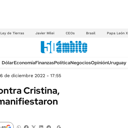
Ley de Tierras
Javier Milei
CEOs
Brasil
Papa León X
Anuario autos 2026
Dólar
Economía
Finanzas
Política
Negocios
Opinión
Uruguay
TECNOLOGÍA
NOVEDADES FISCA
MÉXICO
6 de diciembre 2022 - 17:55
EDICTOS JUDICIAL
OPINIÓN
ontra Cristina,
MULTAS
MUNDO
 manifiestaron
LICITACIONES
INFORMACIÓN GENERAL
CUADROS TARIFAR
ESPECTÁCULOS
RECALL
DEPORTES
 en