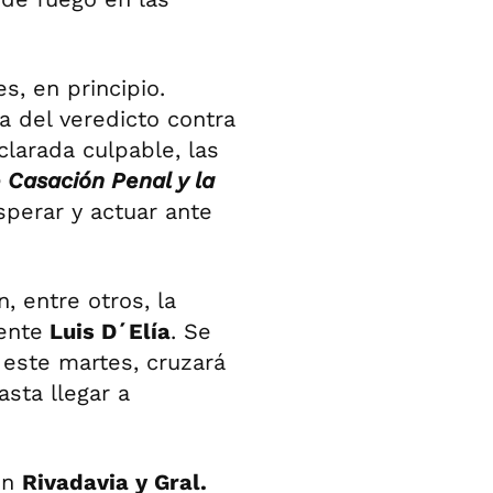
s, en principio.
a del veredicto contra
clarada culpable, las
Casación Penal y la
sperar y actuar ante
, entre otros, la
ente
Luis D´Elía
. Se
este martes, cruzará
sta llegar a
en
Rivadavia y Gral.