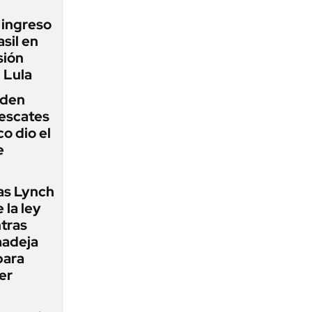
l ingreso
sil en
sión
 Lula
iden
rescates
o dio el
e
as Lynch
 la ley
ntras
madeja
para
er