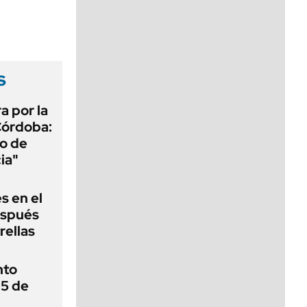
viernes de 10 a 18
s
a por la
Córdoba:
o de
ia"
s en el
espués
rellas
nto
 5 de