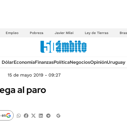
Empleo
Pobreza
Javier Milei
Ley de Tierras
Bras
Anuario autos 2026
Dólar
Economía
Finanzas
Política
Negocios
Opinión
Uruguay
TECNOLOGÍA
NOVEDADES FISCA
MÉXICO
15 de mayo 2019 - 09:27
EDICTOS JUDICIAL
OPINIÓN
iega al paro
MULTAS
MUNDO
LICITACIONES
INFORMACIÓN GENERAL
CUADROS TARIFAR
ESPECTÁCULOS
 en
RECALL
DEPORTES