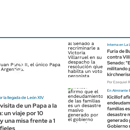
Interna en La 
Furia de Bu
contra Vill
Senado: "
militando 
kirchneri
Por Ezequiel
En Almirante
Kicillof af
r la llegada de León XIV
endeudami
visita de un Papa a la
familias es
: un viaje por 10
desastre 
y una misa frente a 1
generado 
Gobierno 
fieles