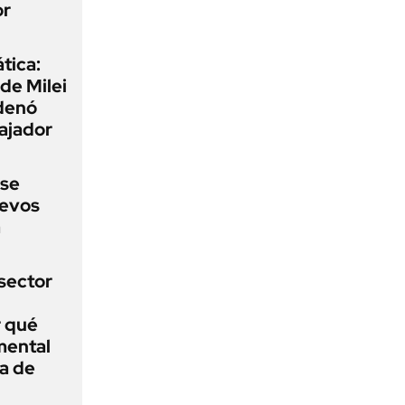
or
tica:
 de Milei
rdenó
bajador
 se
uevos
a
sector
r qué
mental
a de