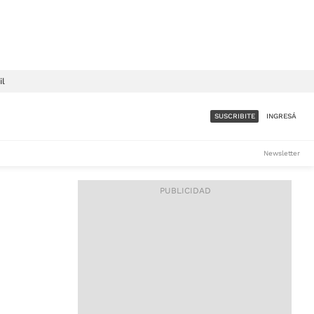
il
SUSCRIBITE
INGRESÁ
SUMATE A LA COMUNIDAD
Newsletter
DE ÁMBITO
LES
ACCESO FULL - $1.800/MES
ES
CORPORATIVO - CONSULTAR
Si tenés dudas comunicate
con nosotros a
IOS
suscripciones@ambito.com.ar
Llamanos al (54) 11 4556-
9147/48 o
al (54) 11 4449-3256 de lunes a