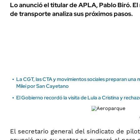
ÁMBITO DEBATE
Lo anunció el titular de APLA, Pablo Biró. El
Municipios
de transporte analiza sus próximos pasos.
MEDIAKIT AMBITO DEBATE
URUGUAY
La CGT, las CTA y movimientos sociales preparan una 
Milei por San Cayetano
El Gobierno recordó la visita de Lula a Cristina y rechaz
El secretario general del sindicato de pil