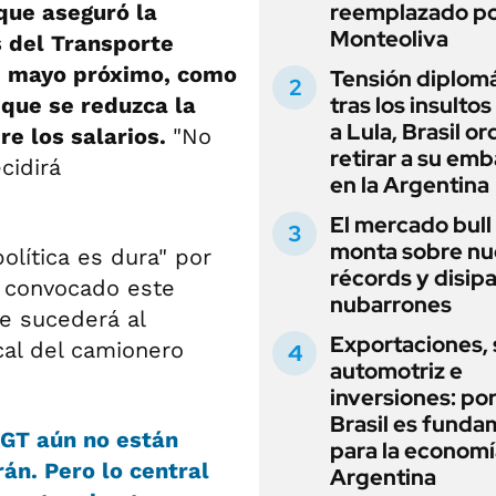
reemplazado p
que aseguró la
Monteoliva
 del Transporte
de mayo próximo, como
Tensión diplomá
tras los insultos
 que se reduzca la
a Lula, Brasil o
re los salarios.
"No
retirar a su em
cidirá
en la Argentina
El mercado bull
monta sobre n
política es dura" por
récords y disip
a convocado este
nubarrones
e sucederá al
Exportaciones, 
ical del camionero
automotriz e
inversiones: po
Brasil es funda
CGT aún no están
para la economí
án. Pero lo central
Argentina