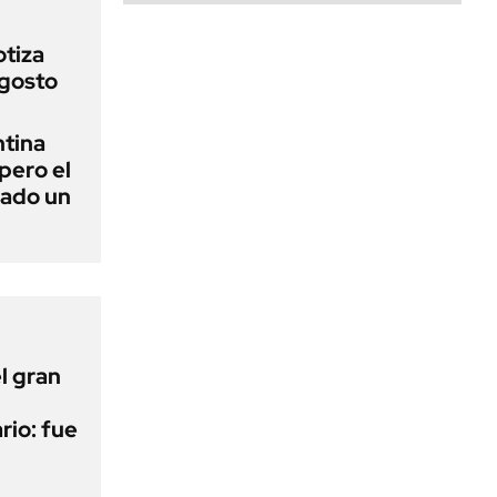
otiza
agosto
ntina
pero el
uado un
l gran
rio: fue