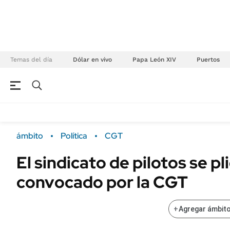
Temas del día
Dólar en vivo
Papa León XIV
Puertos
NEGOCIOS
ÚLTIMAS NOTICIAS
Especiales Ámbito
ECONOMÍA
ámbito
Política
CGT
Real Estate
Banco de Datos
El sindicato de pilotos se pl
Sustentabilidad
Campo
convocado por la CGT
Seguros
FINANZAS
ENERGY REPORT
Dólar
+
Agregar ámbito
POLÍTICA
Mercados
Nacional