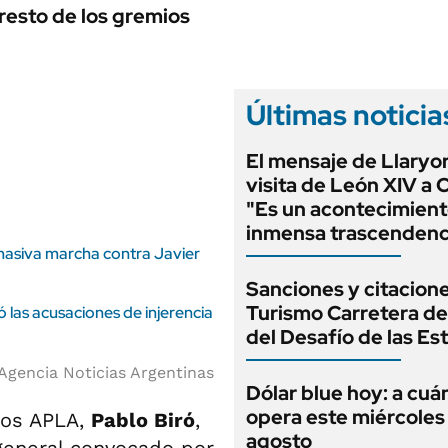
ANUARIO 2025
 resto de los gremios
LIFESTYLE
EDICIÓN IMPRESA
AUTOS
Últimas noticia
El mensaje de Llaryor
visita de León XIV a 
"Es un acontecimient
inmensa trascendenc
masiva marcha contra Javier
Sanciones y citacione
Turismo Carretera d
ó las acusaciones de injerencia
del Desafío de las Est
Agencia Noticias Argentinas
Dólar blue hoy: a cuá
opera este miércoles
otos APLA,
Pablo Biró
,
agosto