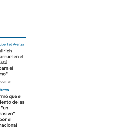
Libertad Avanza
llrich
arruel en el
Está
para el
smo"
 Rudman
 Brown
irmó que el
ento de las
 "un
masivo"
por el
nacional