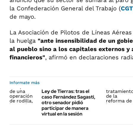
anunció que su sector se sumará al paro 
la Confederación General del Trabajo (
CGT
de mayo.
La Asociación de Pilotos de Líneas Aéreas
la huelga
"ante insensibilidad de un gobi
al pueblo sino a los capitales externos y
financieros"
, afirmó en declaraciones radi
Informate más
Ley de Tierras: tras el
caso Fernández Sagasti,
otro senador pidió
participar de manera
virtual en la sesión