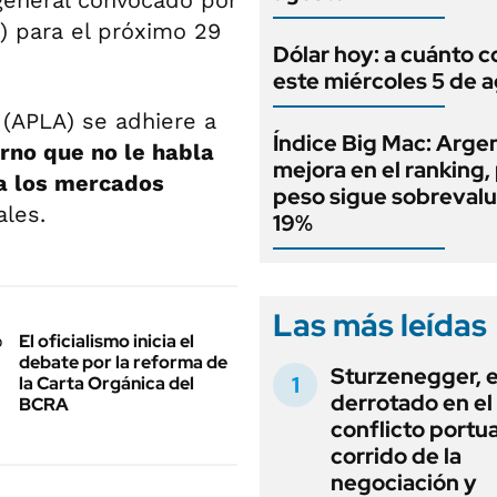
general convocado por
) para el próximo 29
Dólar hoy: a cuánto c
este miércoles 5 de 
 (APLA) se adhiere a
Índice Big Mac: Arge
erno que no le habla
mejora en el ranking, 
 a los mercados
peso sigue sobreval
ales.
19%
Las más leídas
El oficialismo inicia el
debate por la reforma de
Sturzenegger, e
la Carta Orgánica del
derrotado en el
BCRA
conflicto portua
corrido de la
negociación y