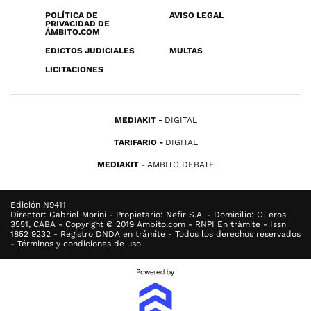
POLÍTICA DE
AVISO LEGAL
PRIVACIDAD DE
ÁMBITO.COM
EDICTOS JUDICIALES
MULTAS
LICITACIONES
MEDIAKIT
DIGITAL
TARIFARIO
DIGITAL
MEDIAKIT
AMBITO DEBATE
Edición N9411
Director: Gabriel Morini - Propietario: Nefir S.A. - Domicilio: Olleros
3551, CABA - Copyright © 2019 Ambito.com - RNPI En trámite - Issn
1852 9232 - Registro DNDA en trámite - Todos los derechos reservados
- Términos y condiciones de uso