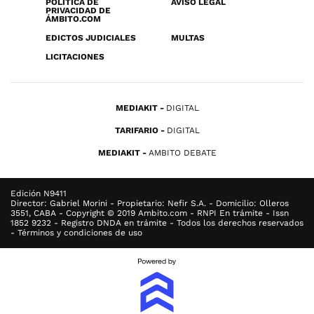
POLÍTICA DE
AVISO LEGAL
PRIVACIDAD DE
ÁMBITO.COM
EDICTOS JUDICIALES
MULTAS
LICITACIONES
MEDIAKIT
DIGITAL
TARIFARIO
DIGITAL
MEDIAKIT
AMBITO DEBATE
Edición N9411
Director: Gabriel Morini - Propietario: Nefir S.A. - Domicilio: Olleros
3551, CABA - Copyright © 2019 Ambito.com - RNPI En trámite - Issn
1852 9232 - Registro DNDA en trámite - Todos los derechos reservados
- Términos y condiciones de uso