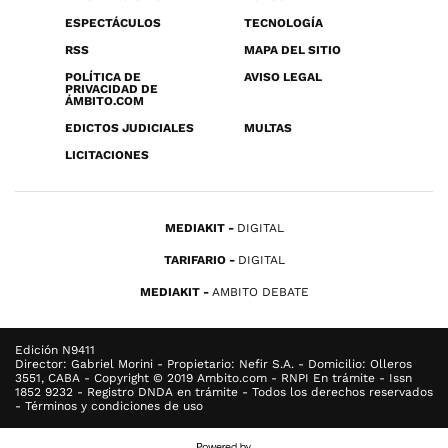
ESPECTÁCULOS
TECNOLOGÍA
RSS
MAPA DEL SITIO
POLÍTICA DE
AVISO LEGAL
PRIVACIDAD DE
ÁMBITO.COM
EDICTOS JUDICIALES
MULTAS
LICITACIONES
MEDIAKIT
DIGITAL
TARIFARIO
DIGITAL
MEDIAKIT
AMBITO DEBATE
Edición N9411
Director: Gabriel Morini - Propietario: Nefir S.A. - Domicilio: Olleros
3551, CABA - Copyright © 2019 Ambito.com - RNPI En trámite - Issn
1852 9232 - Registro DNDA en trámite - Todos los derechos reservados
- Términos y condiciones de uso