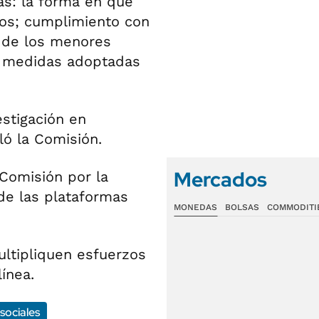
as: la forma en que
icos; cumplimiento con
d de los menores
 y medidas adoptadas
estigación en
ló la Comisión.
Mercados
 Comisión por la
 de las plataformas
MONEDAS
BOLSAS
COMMODITI
ltipliquen esfuerzos
ínea.
sociales