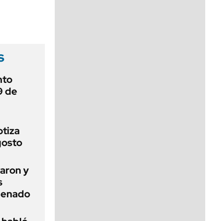
viernes de 10 a 18
s
nto
9 de
otiza
gosto
aron y
s
 Senado