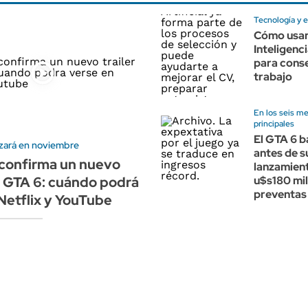
Tecnología y 
Cómo usar
Inteligenci
para cons
trabajo
En los seis m
principales
El GTA 6 b
nzará en noviembre
antes de s
 confirma un nuevo
lanzamien
el GTA 6: cuándo podrá
u$s180 mil
preventas
Netflix y YouTube