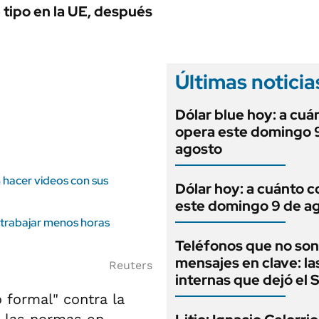
ANUARIO 2025
 tipo en la UE, después
LIFESTYLE
EDICIÓN IMPRESA
AUTOS
Últimas noticia
Dólar blue hoy: a cuá
opera este domingo 
agosto
 hacer videos con sus
Dólar hoy: a cuánto c
este domingo 9 de a
 a trabajar menos horas
Teléfonos que no son
mensajes en clave: la
Reuters
internas que dejó el
 formal" contra la