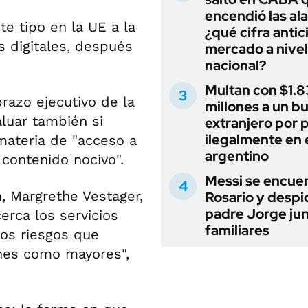
encendió las al
te tipo en la UE a la
¿qué cifra antic
s digitales, después
mercado a nivel
nacional?
Multan con $1.8
razo ejecutivo de la
millones a un b
aluar también si
extranjero por 
ilegalmente en 
 materia de "acceso a
argentino
 contenido nocivo".
Messi se encue
, Margrethe Vestager,
Rosario y despi
padre Jorge jun
erca los servicios
familiares
os riesgos que
enes como mayores",