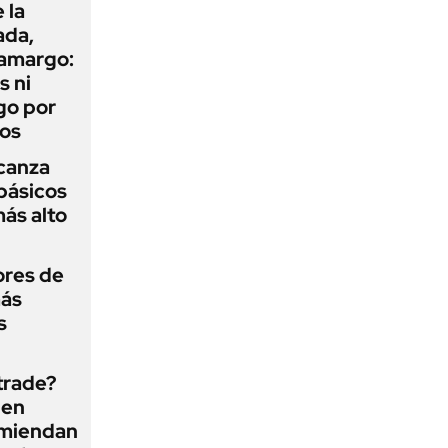
 la
ada,
 amargo:
s ni
go por
dos
lcanza
básicos
más alto
ores de
más
s
 trade?
 en
omiendan