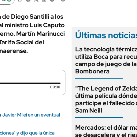
ANUARIO 2025
LIFESTYLE
EDICIÓN IMPRESA
AUTOS
de Diego Santilli a los
al ministro Luis Caputo
Últimas noticia
terno. Martín Marinucci
arifa Social del
La tecnología térmic
onaerense.
utiliza Boca para recu
campo de juego de la
Bombonera
Duración: 38 segundos
00:38
"The Legend of Zelda
última película dónd
participe el fallecido
Sam Neill
a Javier Milei en un eventual
Mercados: el dólar m
ciones" y dijo que la única
se desacelera y el rie