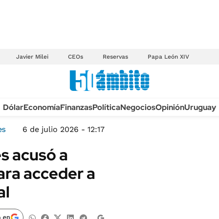
Javier Milei
CEOs
Reservas
Papa León XIV
Anuario autos 2026
Dólar
Economía
Finanzas
Política
Negocios
Opinión
Uruguay
TECNOLOGÍA
NOVEDADES FISCA
MÉXICO
es
6 de julio 2026 - 12:17
EDICTOS JUDICIAL
OPINIÓN
es acusó a
MULTAS
MUNDO
ara acceder a
LICITACIONES
INFORMACIÓN GENERAL
al
CUADROS TARIFAR
ESPECTÁCULOS
RECALL
DEPORTES
 en