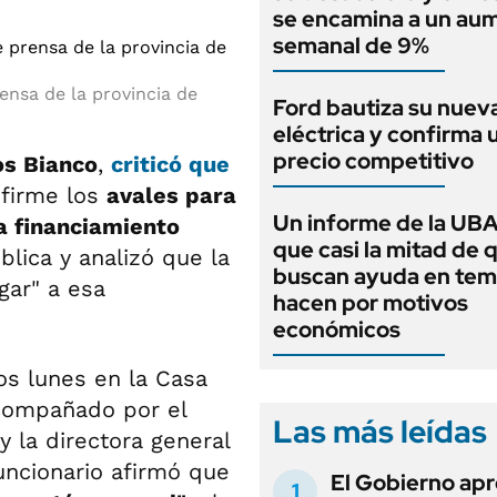
se encamina a un au
semanal de 9%
nsa de la provincia de
Ford bautiza su nuev
eléctrica y confirma 
precio competitivo
os Bianco
,
criticó que
 firme los
avales para
Un informe de la UBA
a financiamiento
que casi la mitad de 
blica y analizó que la
buscan ayuda en tem
ar" a esa
hacen por motivos
económicos
os lunes en la Casa
compañado por el
Las más leídas
 y la directora general
funcionario afirmó que
El Gobierno apr