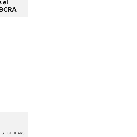
s el
l BCRA
ES
CEDEARS