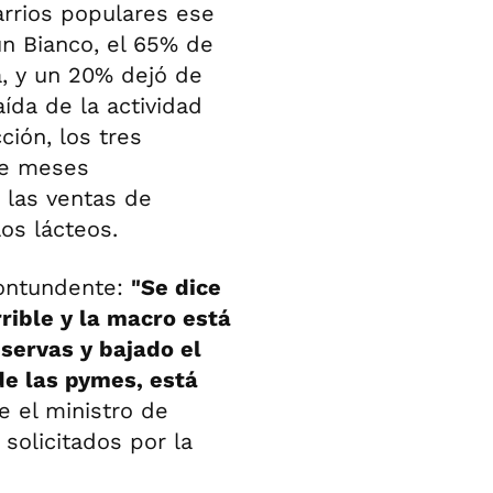
arrios populares ese
ún Bianco, el 65% de
a, y un 20% dejó de
da de la actividad
ción, los tres
ce meses
 las ventas de
os lácteos.
contundente:
"Se dice
rible y la macro está
servas y bajado el
 de las pymes, está
 el ministro de
solicitados por la