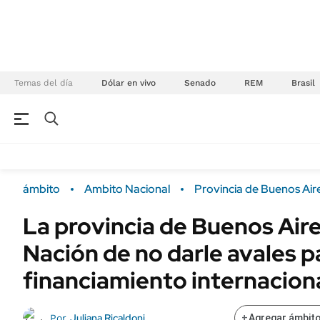
Temas del día
Dólar en vivo
Senado
REM
Brasil
NEGOCIOS
ÚLTIMAS NOTICIAS
Especiales Ámbito
ECONOMÍA
ámbito
Ambito Nacional
Provincia de Buenos Air
Real Estate
Banco de Datos
La provincia de Buenos Air
Sustentabilidad
Campo
Nación de no darle avales p
Seguros
FINANZAS
ENERGY REPORT
financiamiento internacion
Dólar
POLÍTICA
Mercados
Juliana Ricaldoni
Por
+
Agregar ámbito
Nacional