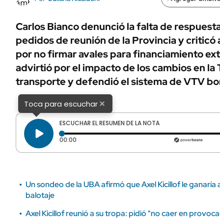
ÁMBITO DEBATE
Municipios
MEDIAKIT AMBITO DEBATE
Carlos Bianco denunció la falta de respuesta 
URUGUAY
pedidos de reunión de la Provincia y criticó 
por no firmar avales para financiamiento ex
advirtió por el impacto de los cambios en la T
transporte y defendió el sistema de VTV b
×
Toca para escuchar
ESCUCHAR EL RESUMEN DE LA NOTA
Tiempo transcurrido: 0 segundos
00:00
Un sondeo de la UBA afirmó que Axel Kicillof le ganaría 
balotaje
Axel Kicillof reunió a su tropa: pidió "no caer en provoca