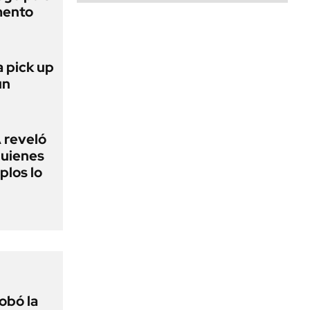
mento
a pick up
un
 reveló
quienes
plos lo
obó la