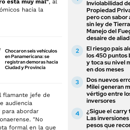
cro está muy mal"
, al
Inviolabilidad de
ómicos hacia la
Propiedad Priv
pero con sabor
sin ley de Tierra
Manejo del Fue
desaire de alia
El riesgo país a
Chocaron seis vehículos
los 450 puntos 
en Panamericana: se
y toca su nivel 
registran demoras hacia
Ciudad y Provincia
en dos meses
Dos nuevos err
Milei generan 
vértigo entre lo
l flamante jefe de
inversores
de audiencia
¿Sigue el carry
para abordar
Las inversiones
bonaerense. "No
pesos que rec
ota formal en la que