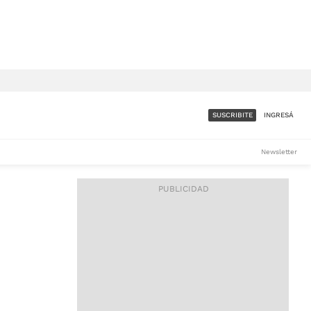
SUSCRIBITE
INGRESÁ
SUMATE A LA COMUNIDAD
Newsletter
DE ÁMBITO
LES
ACCESO FULL - $1.800/MES
ES
CORPORATIVO - CONSULTAR
Si tenés dudas comunicate
con nosotros a
IOS
suscripciones@ambito.com.ar
Llamanos al (54) 11 4556-
9147/48 o
al (54) 11 4449-3256 de lunes a