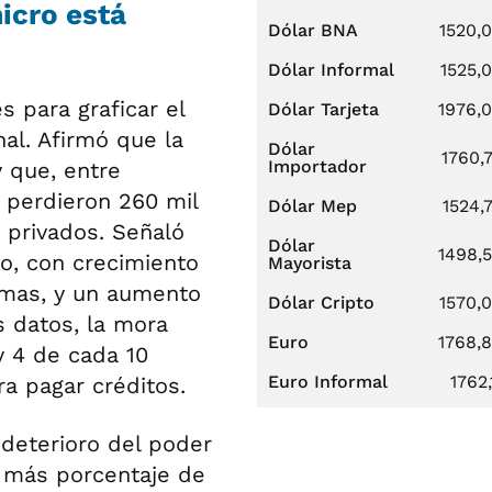
icro está
Dólar BNA
1520,
Dólar Informal
1525,
 para graficar el
Dólar Tarjeta
1976,
al. Afirmó que la
Dólar
1760,
Importador
y que, entre
 perdieron 260 mil
Dólar Mep
1524,
 privados. Señaló
Dólar
1498,
o, con crecimiento
Mayorista
ormas, y un aumento
Dólar Cripto
1570,
s datos, la mora
Euro
1768,
 y 4 de cada 10
Euro Informal
1762,
a pagar créditos.
 deterioro del poder
z más porcentaje de