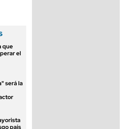
viernes de 10 a 18
s
a que
perar el
" será la
e
 actor
ayorista
sgo país