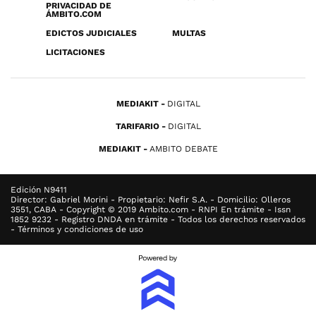
PRIVACIDAD DE
ÁMBITO.COM
EDICTOS JUDICIALES
MULTAS
LICITACIONES
MEDIAKIT
DIGITAL
TARIFARIO
DIGITAL
MEDIAKIT
AMBITO DEBATE
Edición N9411
Director: Gabriel Morini - Propietario: Nefir S.A. - Domicilio: Olleros
3551, CABA - Copyright © 2019 Ambito.com - RNPI En trámite - Issn
1852 9232 - Registro DNDA en trámite - Todos los derechos reservados
- Términos y condiciones de uso