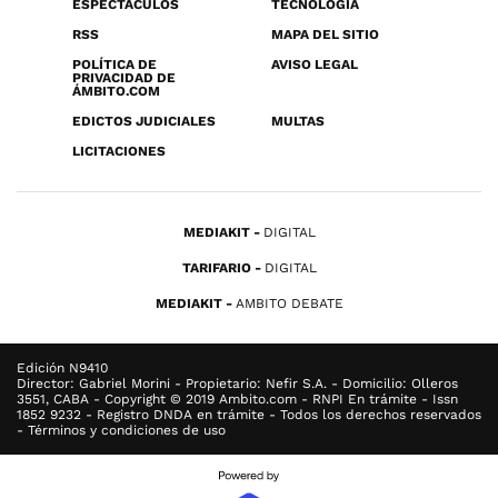
ESPECTÁCULOS
TECNOLOGÍA
RSS
MAPA DEL SITIO
POLÍTICA DE
AVISO LEGAL
PRIVACIDAD DE
ÁMBITO.COM
EDICTOS JUDICIALES
MULTAS
LICITACIONES
MEDIAKIT
DIGITAL
TARIFARIO
DIGITAL
MEDIAKIT
AMBITO DEBATE
Edición N9410
Director: Gabriel Morini - Propietario: Nefir S.A. - Domicilio: Olleros
3551, CABA - Copyright © 2019 Ambito.com - RNPI En trámite - Issn
1852 9232 - Registro DNDA en trámite - Todos los derechos reservados
- Términos y condiciones de uso