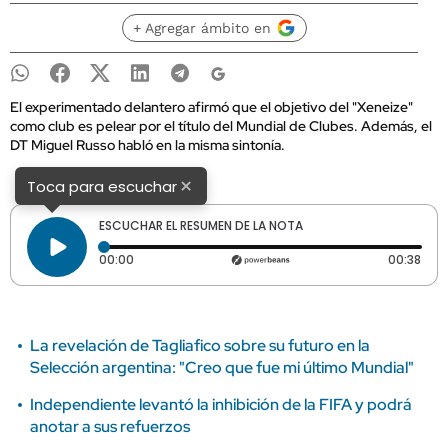
+ Agregar ámbito en
El experimentado delantero afirmó que el objetivo del "Xeneize"
como club es pelear por el título del Mundial de Clubes. Además, el
DT Miguel Russo habló en la misma sintonía.
×
Toca para escuchar
ESCUCHAR EL RESUMEN DE LA NOTA
Tiempo transcurrido: 0 segundos
Dura
00:00
00:38
La revelación de Tagliafico sobre su futuro en la
Selección argentina: "Creo que fue mi último Mundial"
Independiente levantó la inhibición de la FIFA y podrá
anotar a sus refuerzos