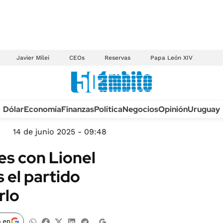
Javier Milei
CEOs
Reservas
Papa León XIV
Anuario autos 2026
Dólar
Economía
Finanzas
Política
Negocios
Opinión
Uruguay
TECNOLOGÍA
NOVEDADES FISCA
MÉXICO
14 de junio 2025 - 09:48
EDICTOS JUDICIAL
OPINIÓN
es con Lionel
MULTAS
MUNDO
 el partido
LICITACIONES
INFORMACIÓN GENERAL
rlo
CUADROS TARIFAR
ESPECTÁCULOS
RECALL
DEPORTES
 en