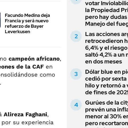
votar Inviolabil
la Propiedad Pr
Facundo Medina deja
pero hay dudas
Francia y será nuevo
Manejo del fue
refuerzo de Bayer
Leverkusen
Las acciones ar
retrocedieron h
6,4% y el riesgo
saltó 4,2% a un
como
campeón africano
,
en dos meses
ones de la CAF
en
Dólar blue en p
onsolidándose como
cedió por sexta 
.
hilo y retornó a
de fines de 202
Gurúes de la cit
prevén una infl
rá
Alireza Faghani
,
menor al 30% e
o por su experiencia
pero recortaron