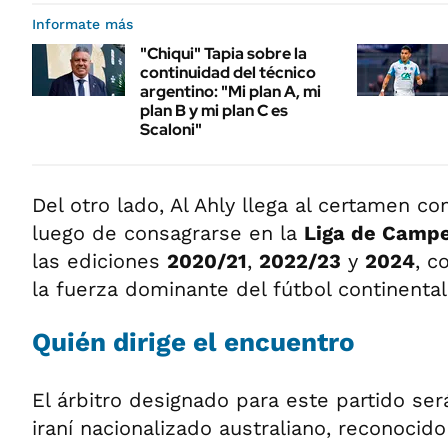
Informate más
"Chiqui" Tapia sobre la
continuidad del técnico
argentino: "Mi plan A, mi
plan B y mi plan C es
Scaloni"
Del otro lado, Al Ahly llega al certamen 
luego de consagrarse en la
Liga de Campe
las ediciones
2020/21
,
2022/23
y
2024
, c
la fuerza dominante del fútbol continental
Quién dirige el encuentro
El árbitro designado para este partido se
iraní nacionalizado australiano, reconocid