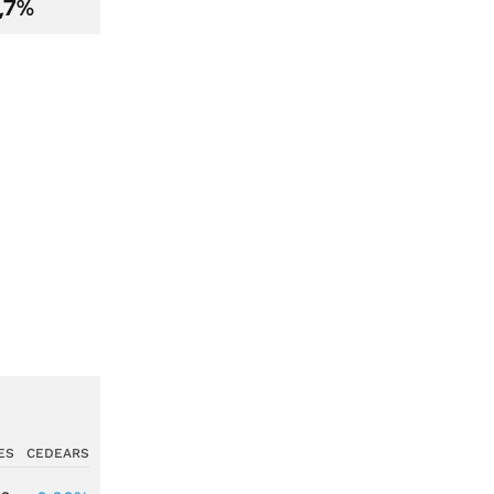
2,7%
ES
CEDEARS