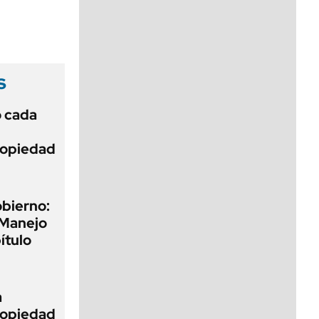
viernes de 10 a 18
s
ó cada
Propiedad
obierno:
 Manejo
ítulo
a
Propiedad