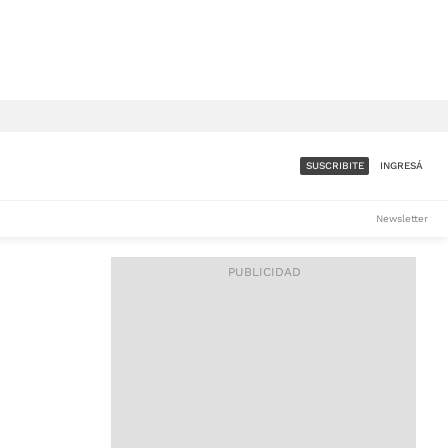
SUSCRIBITE
INGRESÁ
SUMATE A LA COMUNIDAD
Newsletter
DE ÁMBITO
LES
ACCESO FULL - $1.800/MES
ES
CORPORATIVO - CONSULTAR
Si tenés dudas comunicate
con nosotros a
IOS
suscripciones@ambito.com.ar
Llamanos al (54) 11 4556-
9147/48 o
al (54) 11 4449-3256 de lunes a