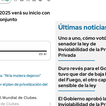
ANUARIO 2025
LIFESTYLE
EDICIÓN IMPRESA
AUTOS
025 verá su inicio con
conjunto
Últimas noticia
Uno a uno, cómo vot
senador la ley de
Inviolabilidad de la 
Duración: 41 segundos
00:41
Privada
Duro revés para el G
tuvo que dar de baja
a: "Ni la matera dejaron"
del Fuego, el otro cap
 el plan de privatización del
sensible de la ley
El Gobierno aprobó l
Inviolabilidad de la 
 de Clubes.