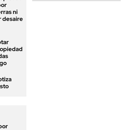
bor
rras ni
 desaire
otar
Propiedad
das
ego
otiza
osto
por