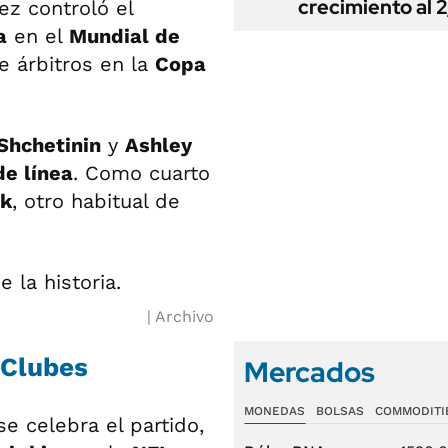
crecimiento al 
ez controló el
a
en el
Mundial de
e árbitros en la
Copa
Shchetinin
y
Ashley
de línea
. Como cuarto
ak
, otro habitual de
Archivo
 Clubes
Mercados
MONEDAS
BOLSAS
COMMODITI
se celebra el partido,