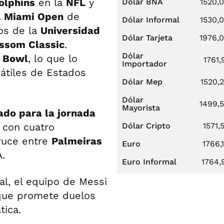
olphins
en la
NFL
y
Dólar BNA
1520,
l
Miami Open
de
Dólar Informal
1530,
dos de la
Universidad
Dólar Tarjeta
1976,
ssom Classic
.
Dólar
r Bowl
, lo que lo
1761,
Importador
átiles de Estados
Dólar Mep
1520,
Dólar
1499,
Mayorista
do para la jornada
 con cuatro
Dólar Cripto
1571,
cruce entre
Palmeiras
Euro
1766,
A.
Euro Informal
1764,
al, el equipo de Messi
que promete duelos
tica.