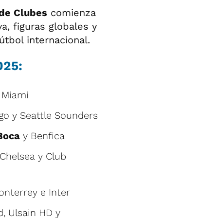
de Clubes
comienza
a, figuras globales y
útbol internacional.
025:
r Miami
go y Seattle Sounders
Boca
y Benfica
Chelsea y Club
terrey e Inter
, Ulsain HD y