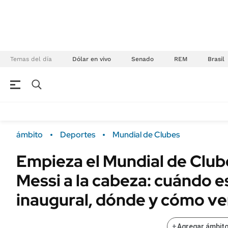
Temas del día
Dólar en vivo
Senado
REM
Brasil
NEGOCIOS
ÚLTIMAS NOTICIAS
Especiales Ámbito
ECONOMÍA
ámbito
Deportes
Mundial de Clubes
Real Estate
Banco de Datos
Empieza el Mundial de Club
Sustentabilidad
Campo
Messi a la cabeza: cuándo es
Seguros
FINANZAS
ENERGY REPORT
inaugural, dónde y cómo ve
Dólar
POLÍTICA
Mercados
+
Agregar ámbito
Nacional