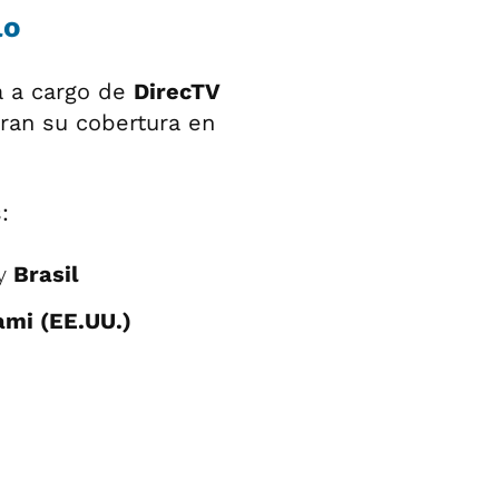
lo
rá a cargo de
DirecTV
aran su cobertura en
:
y
Brasil
ami (EE.UU.)