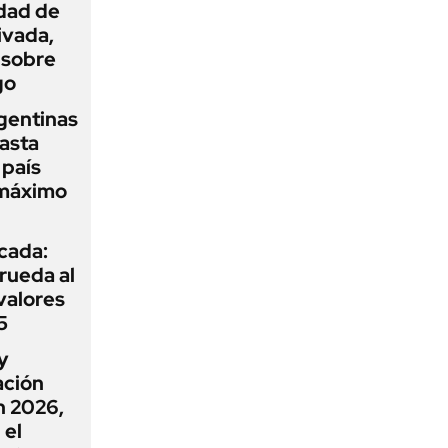
idad de
ivada,
 sobre
go
gentinas
asta
 país
 máximo
icada:
rueda al
 valores
5
y
ación
n 2026,
 el