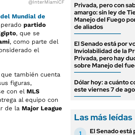
@InterMiamiCF
Privada, pero con sa
amargo: sin ley de Tie
 del Mundial de
Manejo del Fuego por
esperado
partido
de aliados
Egipto
, que se
ami
, como parte del
El Senado está por v
onsiderado el
Inviolabilidad de la 
Privada, pero hay du
sobre Manejo del fu
, que también cuenta
Dólar hoy: a cuánto c
us figuras,
este viernes 7 de ag
se con el
MLS
ntrega al equipo con
r de la
Major League
Las más leídas
El Senado está 