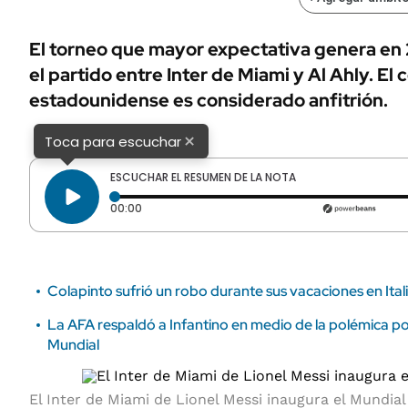
ÁMBITO DEBATE
Municipios
MEDIAKIT AMBITO DEBATE
El torneo que mayor expectativa genera en 2
URUGUAY
el partido entre Inter de Miami y Al Ahly. El 
estadounidense es considerado anfitrión.
×
Toca para escuchar
ESCUCHAR EL RESUMEN DE LA NOTA
Tiempo transcurrido: 0 segundos
00:00
Colapinto sufrió un robo durante sus vacaciones en Itali
La AFA respaldó a Infantino en medio de la polémica por
Mundial
El Inter de Miami de Lionel Messi inaugura el Mundial