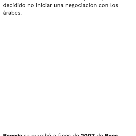
decidido no iniciar una negociación con los
árabes.
Banega
se marchó a fines de
2007
de
Boca
,