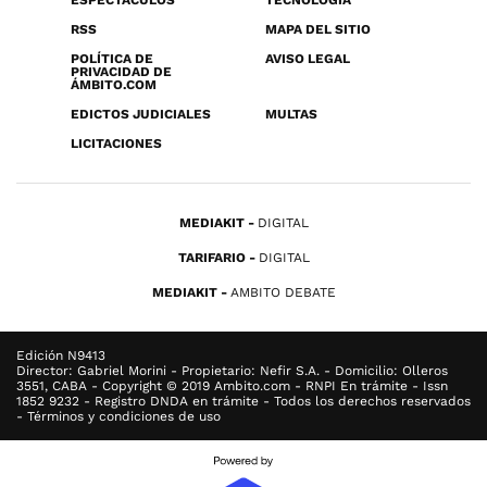
ESPECTÁCULOS
TECNOLOGÍA
RSS
MAPA DEL SITIO
POLÍTICA DE
AVISO LEGAL
PRIVACIDAD DE
ÁMBITO.COM
EDICTOS JUDICIALES
MULTAS
LICITACIONES
MEDIAKIT
DIGITAL
TARIFARIO
DIGITAL
MEDIAKIT
AMBITO DEBATE
Edición N9413
Director: Gabriel Morini - Propietario: Nefir S.A. - Domicilio: Olleros
3551, CABA - Copyright © 2019 Ambito.com - RNPI En trámite - Issn
1852 9232 - Registro DNDA en trámite - Todos los derechos reservados
- Términos y condiciones de uso