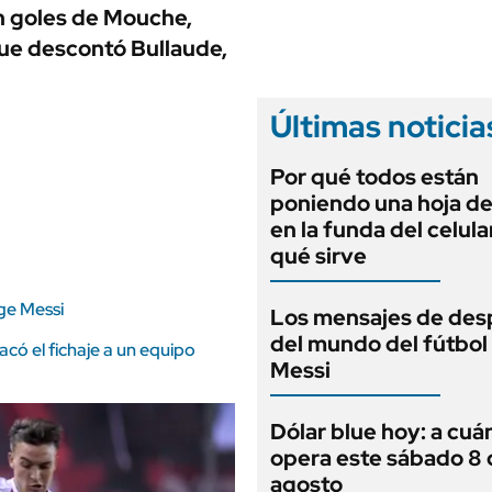
ANUARIO 2025
on goles de Mouche,
LIFESTYLE
EDICIÓN IMPRESA
que descontó Bullaude,
AUTOS
Últimas noticia
Por qué todos están
poniendo una hoja de
en la funda del celula
qué sirve
ge Messi
Los mensajes de des
del mundo del fútbol
sacó el fichaje a un equipo
Messi
Dólar blue hoy: a cuá
opera este sábado 8 
agosto