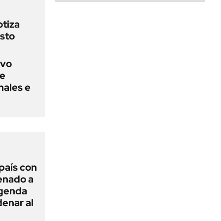
otiza
sto
evo
ue
nales e
 país con
Senado a
agenda
enar al