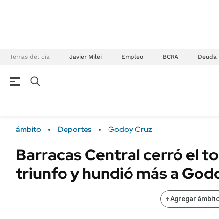
Temas del día
Javier Milei
Empleo
BCRA
Deuda
NEGOCIOS
ÚLTIMAS NOTICIAS
Especiales Ámbito
ECONOMÍA
ámbito
Deportes
Godoy Cruz
Real Estate
Banco de Datos
Barracas Central cerró el t
Sustentabilidad
Campo
triunfo y hundió más a God
Seguros
FINANZAS
ENERGY REPORT
Dólar
+
Agregar ámbito
POLÍTICA
Mercados
Nacional