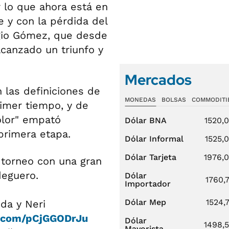
r lo que ahora está en
e y con la pérdida del
rgio Gómez, que desde
lcanzado un triunfo y
Mercados
n las definiciones de
MONEDAS
BOLSAS
COMMODITI
imer tiempo, y de
color" empató
Dólar BNA
1520,
primera etapa.
Dólar Informal
1525,
Dólar Tarjeta
1976,
 torneo con una gran
deguero.
Dólar
1760,
Importador
Dólar Mep
1524,
da y Neri
r.com/pCjGGODrJu
Dólar
1498,
Mayorista