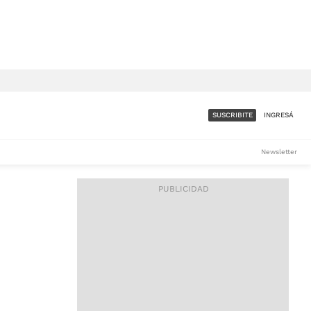
SUSCRIBITE
INGRESÁ
SUMATE A LA COMUNIDAD
Newsletter
DE ÁMBITO
LES
ACCESO FULL - $1.800/MES
ES
CORPORATIVO - CONSULTAR
Si tenés dudas comunicate
con nosotros a
IOS
suscripciones@ambito.com.ar
Llamanos al (54) 11 4556-
9147/48 o
al (54) 11 4449-3256 de lunes a