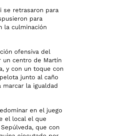
ti se retrasaron para
spusieron para
n la culminación
ión ofensiva del
r un centro de Martín
ia, y con un toque con
 pelota junto al caño
 marcar la igualdad
edominar en el juego
 el local el que
e Sepúlveda, que con
squina ejecutado por