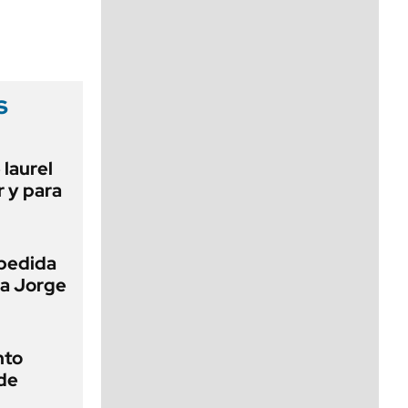
viernes de 10 a 18
s
 laurel
r y para
pedida
 a Jorge
nto
de