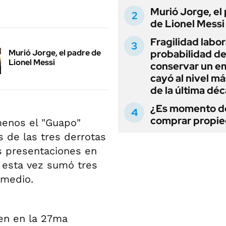
Murió Jorge, el
de Lionel Messi
Fragilidad labora
Murió Jorge, el padre de
probabilidad d
Lionel Messi
conservar un e
cayó al nivel má
de la última dé
¿Es momento d
comprar propi
menos el "Guapo"
 de las tres derrotas
s presentaciones en
y esta vez sumó tres
omedio.
en en la 27ma