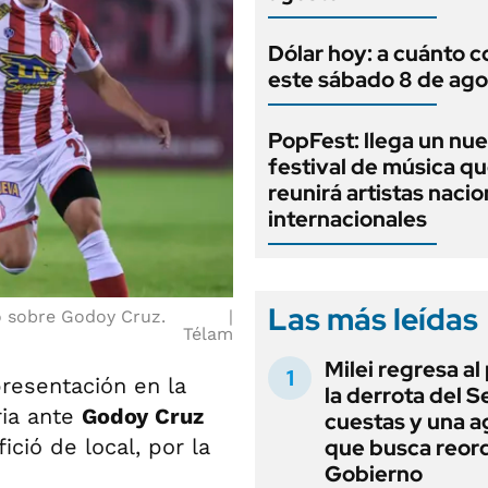
Dólar hoy: a cuánto c
este sábado 8 de ago
PopFest: llega un nu
festival de música q
reunirá artistas nacio
internacionales
Las más leídas
o sobre Godoy Cruz.
Télam
Milei regresa al
resentación en la
la derrota del 
ria ante
Godoy Cruz
cuestas y una 
ició de local, por la
que busca reord
Gobierno