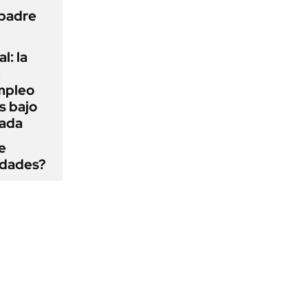
 padre
l: la
e
mpleo
s bajo
cada
e
edades?