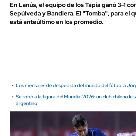
ÁMBITO DEBATE
En Lanús, el equipo de los Tapia ganó 3-1 c
Municipios
Sepúlveda y Bandiera. El "Tomba", para el 
MEDIAKIT AMBITO DEBATE
URUGUAY
está anteúltimo en los promedio.
Los mensajes de despedida del mundo del fútbol a Jor
Se robó a la figura del Mundial 2026: un club chileno le 
argentino