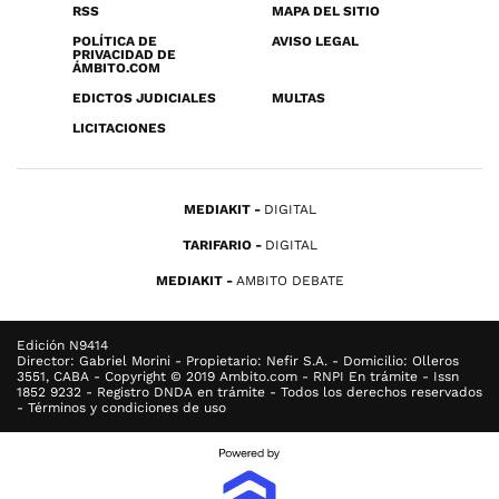
RSS
MAPA DEL SITIO
POLÍTICA DE
AVISO LEGAL
PRIVACIDAD DE
ÁMBITO.COM
EDICTOS JUDICIALES
MULTAS
LICITACIONES
MEDIAKIT
DIGITAL
TARIFARIO
DIGITAL
MEDIAKIT
AMBITO DEBATE
Edición N9414
Director: Gabriel Morini - Propietario: Nefir S.A. - Domicilio: Olleros
3551, CABA - Copyright © 2019 Ambito.com - RNPI En trámite - Issn
1852 9232 - Registro DNDA en trámite - Todos los derechos reservados
- Términos y condiciones de uso