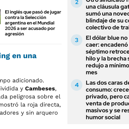
una cláusula gat
El inglés que pasó de jugar
sumó una noved
contra la Selección
blindaje de su 
argentina en el Mundial
colectivo de tr
2026 a ser acusado por
agresión
El dólar blue no
caer: encadenó
séptimo retroce
ing en una
hilo y la brecha 
redujo a mínimo
mes
empo adicionado.
Las dos caras d
ividida y
Cambeses
,
consumo: crece 
privado, pero ca
ada peligrosa sobre el
venta de produ
ostró la roja directa,
masivos y se res
gadores y sin arquero
humor social