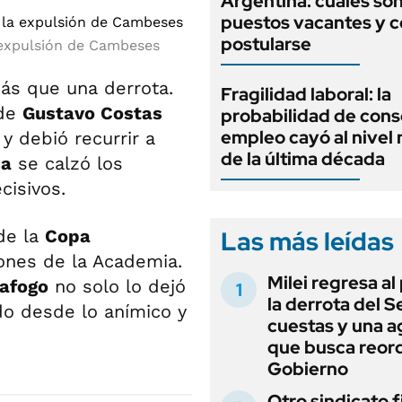
Argentina: cuáles son
puestos vacantes y 
postularse
 expulsión de Cambeses
s que una derrota.
Fragilidad laboral: la
 de
Gustavo Costas
probabilidad de cons
empleo cayó al nivel
y debió recurrir a
de la última década
sa
se calzó los
cisivos.
Las más leídas
de la
Copa
iones de la Academia.
Milei regresa al
afogo
no solo lo dejó
la derrota del 
do desde lo anímico y
cuestas y una 
que busca reord
Gobierno
Otro sindicato 