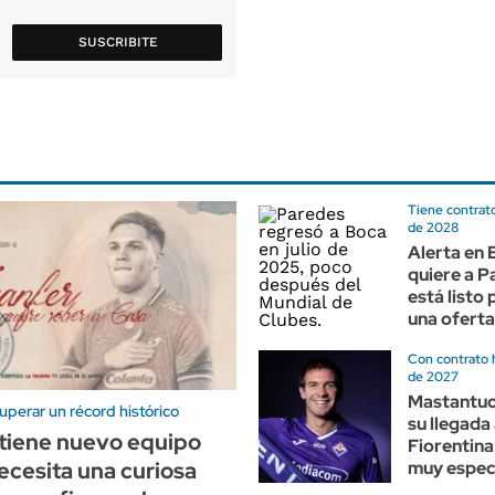
SUSCRIBITE
Tiene contrato
de 2028
Alerta en 
quiere a P
está listo
una oferta
Con contrato 
de 2027
Mastantuo
perar un récord histórico
su llegada 
tiene nuevo equipo
Fiorentina:
cesita una curiosa
muy especi