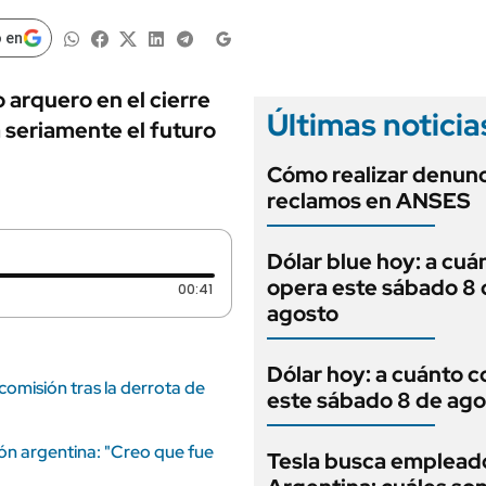
ANUARIO 2025
LIFESTYLE
EDICIÓN IMPRESA
 en
AUTOS
arquero en el cierre
Últimas noticia
 seriamente el futuro
Cómo realizar denunc
reclamos en ANSES
Dólar blue hoy: a cuá
opera este sábado 8 
Duración: 41 segundos
00:41
agosto
Dólar hoy: a cuánto c
a comisión tras la derrota de
este sábado 8 de ago
ión argentina: "Creo que fue
Tesla busca emplead