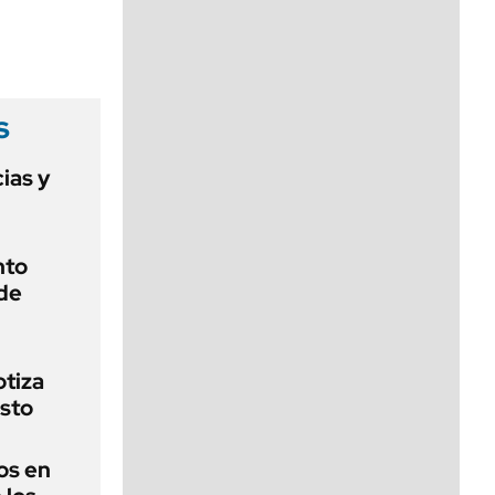
viernes de 10 a 18
s
ias y
nto
de
otiza
sto
os en