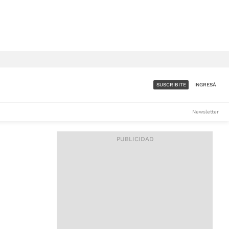
SUSCRIBITE
INGRESÁ
SUMATE A LA COMUNIDAD
Newsletter
DE ÁMBITO
LES
ACCESO FULL - $1.800/MES
ES
CORPORATIVO - CONSULTAR
Si tenés dudas comunicate
con nosotros a
IOS
suscripciones@ambito.com.ar
Llamanos al (54) 11 4556-
9147/48 o
al (54) 11 4449-3256 de lunes a