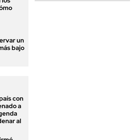
 los
cómo
ervar un
 más bajo
 país con
Senado a
agenda
enar al
firmó