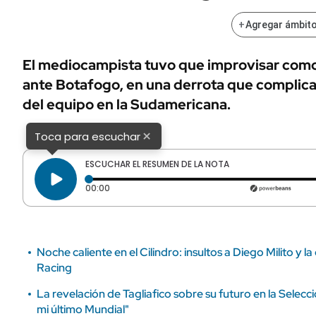
ÁMBITO DEBATE
Municipios
+
Agregar ámbito
MEDIAKIT AMBITO DEBATE
URUGUAY
El mediocampista tuvo que improvisar como 
ante Botafogo, en una derrota que complica
del equipo en la Sudamericana.
×
Toca para escuchar
ESCUCHAR EL RESUMEN DE LA NOTA
Tiempo transcurrido: 0 segundos
00:00
Noche caliente en el Cilindro: insultos a Diego Milito y l
Racing
La revelación de Tagliafico sobre su futuro en la Selecc
mi último Mundial"