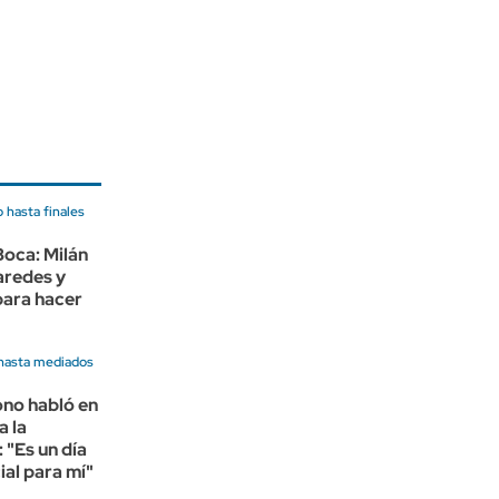
 hasta finales
Boca: Milán
aredes y
 para hacer
hasta mediados
no habló en
a la
 "Es un día
al para mí"