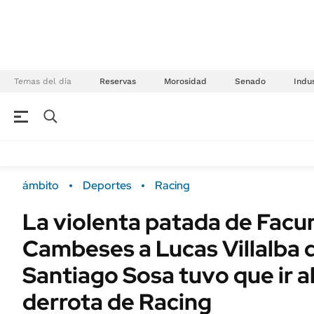
Temas del día
Reservas
Morosidad
Senado
Indus
NEGOCIOS
ÚLTIMAS NOTICIAS
Especiales Ámbito
ECONOMÍA
ámbito
Deportes
Racing
Real Estate
Banco de Datos
La violenta patada de Fac
Sustentabilidad
Campo
Cambeses a Lucas Villalba 
Seguros
FINANZAS
ENERGY REPORT
Santiago Sosa tuvo que ir al
Dólar
POLÍTICA
derrota de Racing
Mercados
Nacional