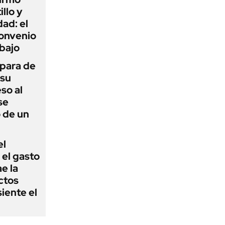
illo y
ad: el
convenio
abajo
 para de
 su
so al
se
 de un
el
el gasto
e la
ctos
iente el