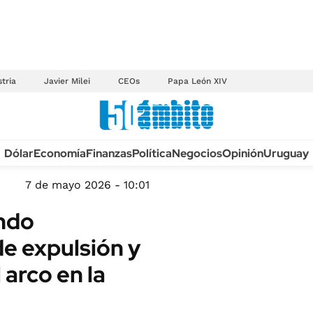
tria
Javier Milei
CEOs
Papa León XIV
Anuario autos 2026
Dólar
Economía
Finanzas
Política
Negocios
Opinión
Uruguay
TECNOLOGÍA
NOVEDADES FISCA
MÉXICO
7 de mayo 2026 - 10:01
EDICTOS JUDICIAL
OPINIÓN
undo
MULTAS
MUNDO
de expulsión y
LICITACIONES
INFORMACIÓN GENERAL
 arco en la
CUADROS TARIFAR
ESPECTÁCULOS
RECALL
DEPORTES