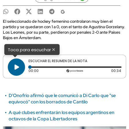
El seleccionado de hockey femenino controlaron muy bien el
partido y se quedaron con 1 a 0, con el tanto de Agustina Gorzelany.
Los Leones, por su parte, perdieron por penales 2-0 ante Países
Bajos en Ámsterdam.
×
Toca para escuchar
ESCUCHAR EL RESUMEN DE LA NOTA
Tiempo transcurrido: 0 segundos
Dura
00:00
00:34
D'Onofrio afirmó que le comunicó a Di Carlo que "se
equivocó" con los borrados de Cantilo
A qué clubes enfrentarán los equipos argentinos en
octavos de la Copa Libertadores