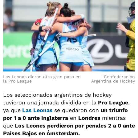
Las Leonas dieron otro gran paso en
Confederación
la Pro League
Argentina de Hockey
Los seleccionados argentinos de hockey
tuvieron una jornada dividida en la
Pro League
,
ya que
Las Leonas
se quedaron con
un triunfo
por 1 a 0 ante Inglaterra
en
Londres
mientras
que
Los Leones perdieron por penales 2 a 0 ante
Países Bajos en Ámsterdam.