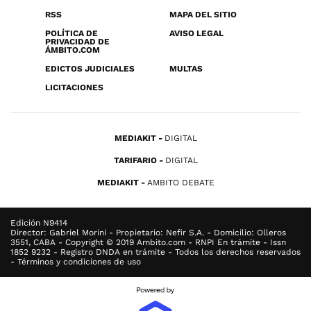
RSS
MAPA DEL SITIO
POLÍTICA DE
AVISO LEGAL
PRIVACIDAD DE
ÁMBITO.COM
EDICTOS JUDICIALES
MULTAS
LICITACIONES
MEDIAKIT
DIGITAL
TARIFARIO
DIGITAL
MEDIAKIT
AMBITO DEBATE
Edición N9414
Director: Gabriel Morini - Propietario: Nefir S.A. - Domicilio: Olleros
3551, CABA - Copyright © 2019 Ambito.com - RNPI En trámite - Issn
1852 9232 - Registro DNDA en trámite - Todos los derechos reservados
- Términos y condiciones de uso