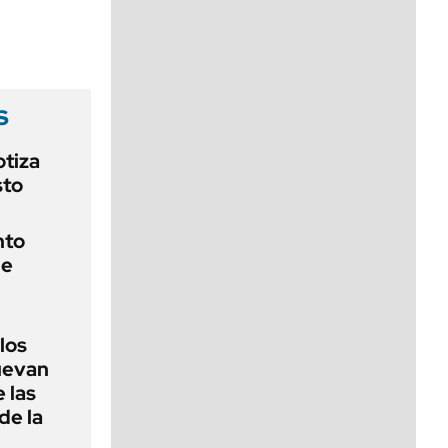
viernes de 10 a 18
s
otiza
sto
nto
de
 los
nuevan
 las
de la