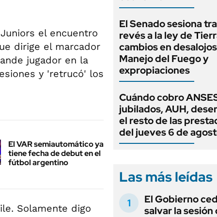
El Senado sesiona tra
Juniors el encuentro
revés a la ley de Tierr
ue dirige el marcador
cambios en desalojos,
Manejo del Fuego y
grande jugador en la
expropiaciones
esiones y 'retrucó' los
Cuándo cobro ANSES
jubilados, AUH, dese
el resto de las prest
del jueves 6 de agos
El VAR semiautomático ya
tiene fecha de debut en el
fútbol argentino
Las más leídas
El Gobierno ce
sile. Solamente digo
salvar la sesión