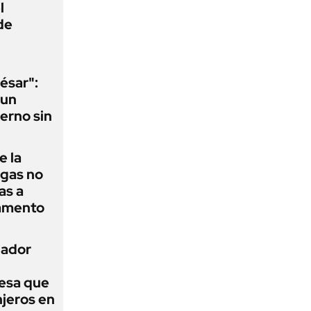
l
de
ésar":
 un
erno sin
e la
agas no
as a
camento
nador
esa que
njeros en