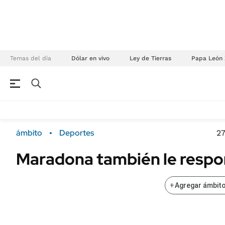
Temas del día
Dólar en vivo
Ley de Tierras
Papa León 
NEGOCIOS
ÚLTIMAS NOTICIAS
Especiales Ámbito
ECONOMÍA
ámbito
Deportes
27
Real Estate
Banco de Datos
Maradona también le respon
Sustentabilidad
Campo
Seguros
FINANZAS
+
Agregar ámbito
ENERGY REPORT
Dólar
POLÍTICA
Mercados
Nacional