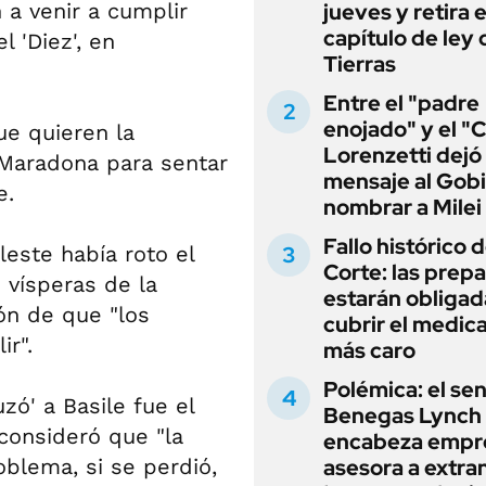
 a venir a cumplir
jueves y retira e
capítulo de ley 
l 'Diez', en
Tierras
Entre el "padre
enojado" y el "C
e quieren la
Lorenzetti dejó
 Maradona para sentar
mensaje al Gobi
e.
nombrar a Milei
Fallo histórico d
leste había roto el
Corte: las prep
 vísperas de la
estarán obligad
ón de que "los
cubrir el medi
ir".
más caro
Polémica: el se
zó' a Basile fue el
Benegas Lynch
consideró que "la
encabeza empr
oblema, si se perdió,
asesora a extra