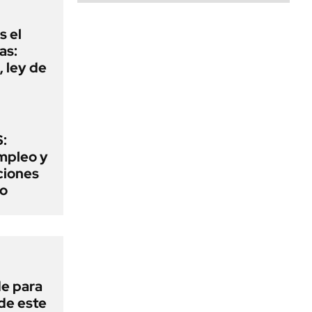
s el
as:
 ley de
:
mpleo y
aciones
to
de para
 de este