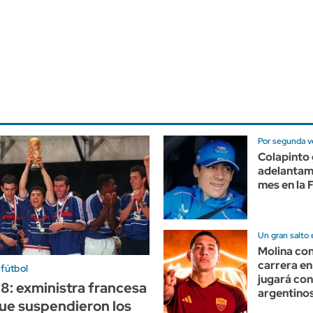
Por segunda ve
Colapinto 
adelantam
mes en la 
Un gran salto 
Molina con
carrera en
 fútbol
jugará con
98: exministra francesa
argentino
ue suspendieron los