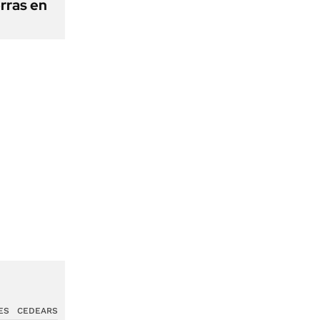
erras en
ES
CEDEARS