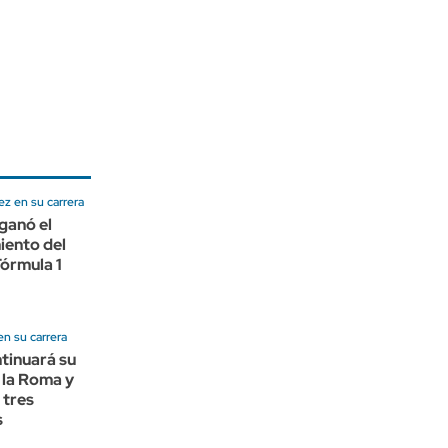
z en su carrera
ganó el
iento del
Fórmula 1
en su carrera
tinuará su
 la Roma y
 tres
s