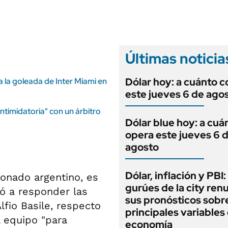
ANUARIO 2025
LIFESTYLE
EDICIÓN IMPRESA
AUTOS
Últimas noticia
Dólar hoy: a cuánto c
a la goleada de Inter Miami en
este jueves 6 de ago
timidatoria" con un árbitro
Dólar blue hoy: a cuá
opera este jueves 6 
agosto
Dólar, inflación y PBI:
ionado argentino, es
gurúes de la city re
ió a responder las
sus pronósticos sobre
fio Basile, respecto
principales variables 
l equipo "para
economía