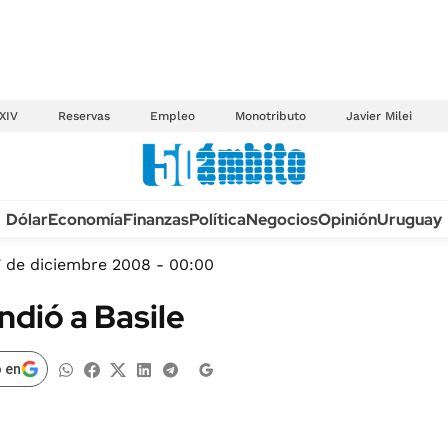
XIV
Reservas
Empleo
Monotributo
Javier Milei
Anuario autos 2026
Dólar
Economía
Finanzas
Política
Negocios
Opinión
Uruguay
TECNOLOGÍA
NOVEDADES FISCA
MÉXICO
 de diciembre 2008 - 00:00
EDICTOS JUDICIAL
OPINIÓN
dió a Basile
MULTAS
MUNDO
LICITACIONES
INFORMACIÓN GENERAL
 en
CUADROS TARIFAR
ESPECTÁCULOS
RECALL
DEPORTES