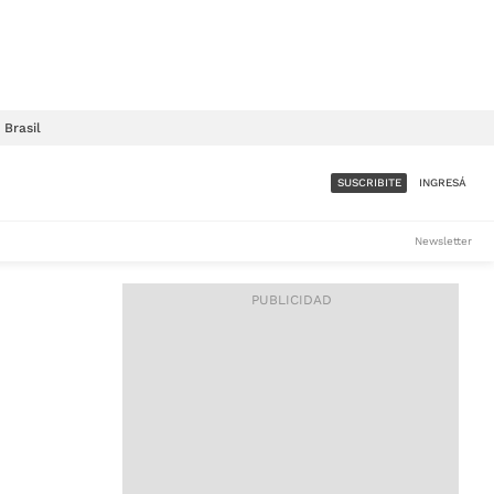
Brasil
SUSCRIBITE
INGRESÁ
SUMATE A LA COMUNIDAD
Newsletter
DE ÁMBITO
LES
ACCESO FULL - $1.800/MES
ES
CORPORATIVO - CONSULTAR
Si tenés dudas comunicate
con nosotros a
IOS
suscripciones@ambito.com.ar
Llamanos al (54) 11 4556-
9147/48 o
al (54) 11 4449-3256 de lunes a