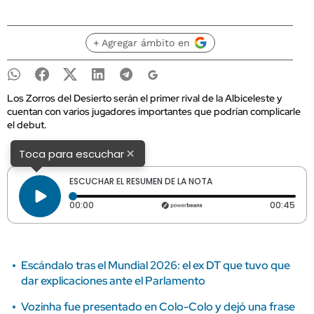
+ Agregar ámbito en
Los Zorros del Desierto serán el primer rival de la Albiceleste y
cuentan con varios jugadores importantes que podrían complicarle
el debut.
×
Toca para escuchar
ESCUCHAR EL RESUMEN DE LA NOTA
Tiempo transcurrido: 0 segundos
Dura
00:00
00:45
Escándalo tras el Mundial 2026: el ex DT que tuvo que
dar explicaciones ante el Parlamento
Vozinha fue presentado en Colo-Colo y dejó una frase