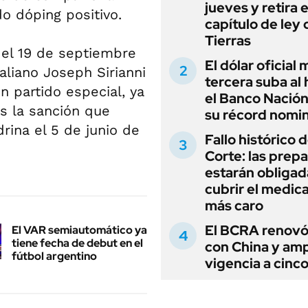
jueves y retira e
o dóping positivo.
capítulo de ley 
Tierras
 el 19 de septiembre
El dólar oficial
aliano Joseph Sirianni
tercera suba al 
n partido especial, ya
el Banco Nación
s la sanción que
su récord nomin
rina el 5 de junio de
Fallo histórico d
Corte: las prep
estarán obligad
cubrir el medi
más caro
El BCRA renovó
El VAR semiautomático ya
tiene fecha de debut en el
con China y amp
fútbol argentino
vigencia a cinc