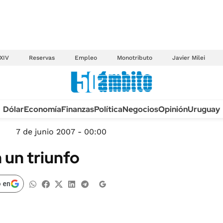
XIV
Reservas
Empleo
Monotributo
Javier Milei
Anuario autos 2026
Dólar
Economía
Finanzas
Política
Negocios
Opinión
Uruguay
TECNOLOGÍA
NOVEDADES FISCA
MÉXICO
7 de junio 2007 - 00:00
EDICTOS JUDICIAL
OPINIÓN
n un triunfo
MULTAS
MUNDO
LICITACIONES
INFORMACIÓN GENERAL
 en
CUADROS TARIFAR
ESPECTÁCULOS
RECALL
DEPORTES