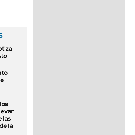
viernes de 10 a 18
s
otiza
sto
nto
de
 los
nuevan
 las
de la