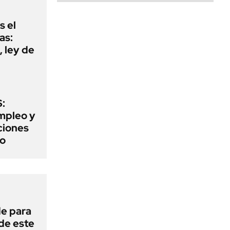
s el
as:
 ley de
:
mpleo y
aciones
to
de para
 de este