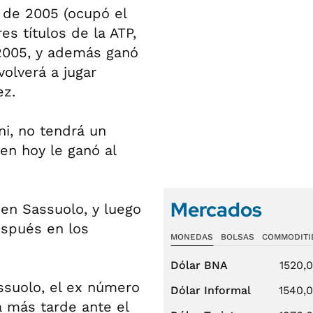
o de 2005 (ocupó el
es títulos de la ATP,
2005, y además ganó
volverá a jugar
ez.
ni, no tendrá un
en hoy le ganó al
Mercados
en Sassuolo, y luego
espués en los
MONEDAS
BOLSAS
COMMODITI
Dólar BNA
1520,
assuolo, el ex número
Dólar Informal
1540,
á más tarde ante el