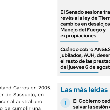
El Senado sesiona tra
revés a la ley de Tierr
cambios en desalojos,
Manejo del Fuego y
expropiaciones
Cuándo cobro ANSES
jubilados, AUH, dese
el resto de las prest
del jueves 6 de agos
Roland Garros en 2005,
Las más leídas
er de Sassuolo, en
El Gobierno ce
ncer al australiano
salvar la sesión
go de cumplir una