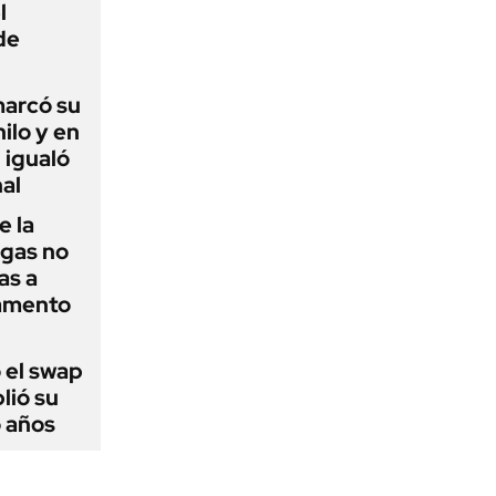
l
de
 marcó su
hilo y en
 igualó
al
e la
agas no
as a
camento
 el swap
lió su
o años