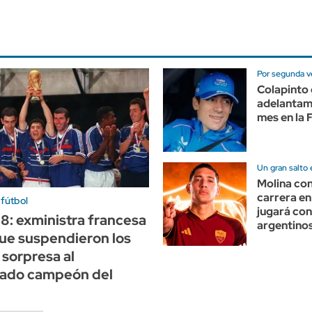
Por segunda ve
Colapinto 
adelantam
mes en la 
Un gran salto 
Molina con
carrera en
 fútbol
jugará con
98: exministra francesa
argentino
ue suspendieron los
 sorpresa al
nado campeón del