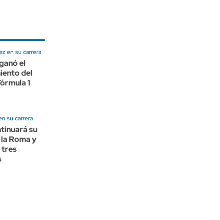
z en su carrera
ganó el
iento del
Fórmula 1
en su carrera
tinuará su
 la Roma y
 tres
s