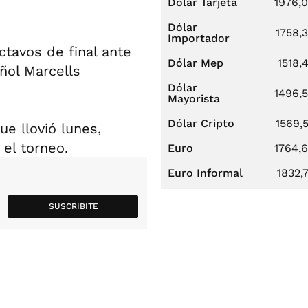
Dólar Tarjeta
1976,
Dólar
1758,
Importador
ctavos de final ante
Dólar Mep
1518,
añol Marcells
Dólar
1496,
Mayorista
Dólar Cripto
1569,
e llovió lunes,
 el torneo.
Euro
1764,
Euro Informal
1832,
SUSCRIBITE