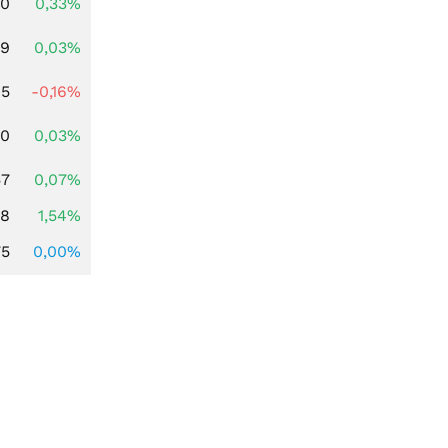
00
0,33%
39
0,03%
45
-0,16%
50
0,03%
57
0,07%
68
1,54%
75
0,00%