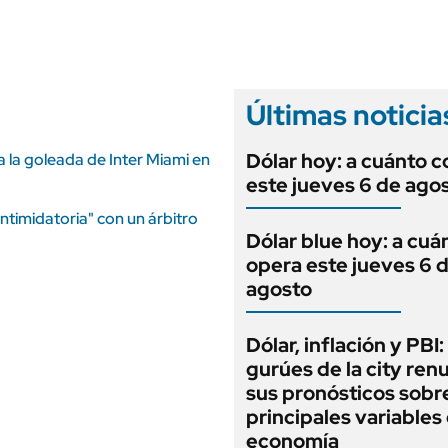
ANUARIO 2025
LIFESTYLE
EDICIÓN IMPRESA
AUTOS
Últimas noticia
Dólar hoy: a cuánto c
a la goleada de Inter Miami en
este jueves 6 de ago
timidatoria" con un árbitro
Dólar blue hoy: a cuá
opera este jueves 6 
agosto
Dólar, inflación y PBI:
gurúes de la city re
sus pronósticos sobre
principales variables 
economía