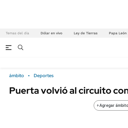
Temas del día
Dólar en vivo
Ley de Tierras
Papa León 
NEGOCIOS
ÚLTIMAS NOTICIAS
Especiales Ámbito
ECONOMÍA
ámbito
Deportes
Real Estate
Banco de Datos
Puerta volvió al circuito co
Sustentabilidad
Campo
Seguros
FINANZAS
+
Agregar ámbito
ENERGY REPORT
Dólar
POLÍTICA
Mercados
Nacional