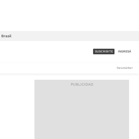
Brasil
SUSCRIBITE
INGRESÁ
SUMATE A LA COMUNIDAD
Newsletter
DE ÁMBITO
LES
ACCESO FULL - $1.800/MES
ES
CORPORATIVO - CONSULTAR
Si tenés dudas comunicate
con nosotros a
IOS
suscripciones@ambito.com.ar
Llamanos al (54) 11 4556-
9147/48 o
al (54) 11 4449-3256 de lunes a