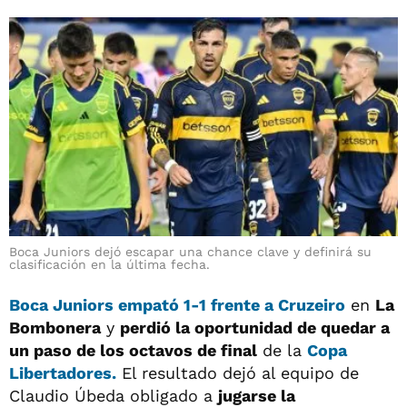
Boca Juniors dejó escapar una chance clave y definirá su
clasificación en la última fecha.
Boca Juniors empató 1-1 frente a Cruzeiro
en
La
Bombonera
y
perdió la oportunidad de quedar a
un paso de los octavos de final
de la
Copa
Libertadores.
El resultado dejó al equipo de
Claudio Úbeda obligado a
jugarse la