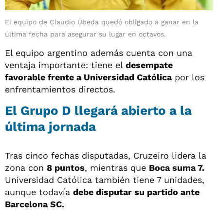
El equipo de Claudio Úbeda quedó obligado a ganar en la
última fecha para asegurar su lugar en octavos.
El equipo argentino además cuenta con una
ventaja importante: tiene el
desempate
favorable frente a Universidad Católica
por los
enfrentamientos directos.
El Grupo D llegará abierto a la
última jornada
Tras cinco fechas disputadas, Cruzeiro lidera la
zona con
8 puntos
, mientras que
Boca suma 7.
Universidad Católica también tiene 7 unidades,
aunque todavía
debe disputar su partido ante
Barcelona SC.