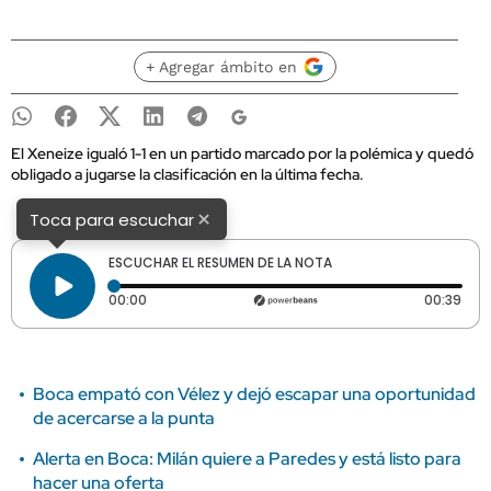
+ Agregar ámbito en
El Xeneize igualó 1-1 en un partido marcado por la polémica y quedó
obligado a jugarse la clasificación en la última fecha.
×
Toca para escuchar
ESCUCHAR EL RESUMEN DE LA NOTA
Tiempo transcurrido: 0 segundos
Dura
00:00
00:39
Boca empató con Vélez y dejó escapar una oportunidad
de acercarse a la punta
Alerta en Boca: Milán quiere a Paredes y está listo para
hacer una oferta