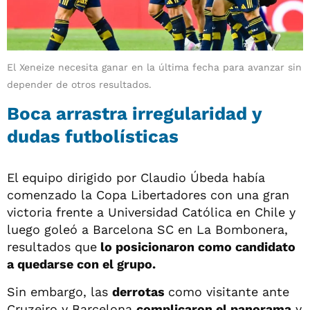
El Xeneize necesita ganar en la última fecha para avanzar sin
depender de otros resultados.
Boca arrastra irregularidad y
dudas futbolísticas
El equipo dirigido por Claudio Úbeda había
comenzado la Copa Libertadores con una gran
victoria frente a Universidad Católica en Chile y
luego goleó a Barcelona SC en La Bombonera,
resultados que
lo posicionaron como candidato
a quedarse con el grupo.
Sin embargo, las
derrotas
como visitante ante
Cruzeiro y Barcelona
complicaron el panorama
y