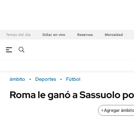
Temas del día
Dólar en vivo
Reservas
Morosidad
NEGOCIOS
ÚLTIMAS NOTICIAS
Especiales Ámbito
ECONOMÍA
ámbito
Deportes
Fútbol
Real Estate
Banco de Datos
Roma le ganó a Sassuolo por
Sustentabilidad
Campo
Seguros
FINANZAS
+
Agregar ámbito
ENERGY REPORT
Dólar
POLÍTICA
Mercados
Nacional