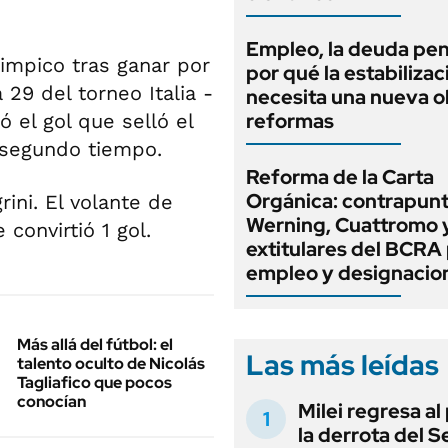
Empleo, la deuda pen
impico tras ganar por
por qué la estabilizac
 29 del torneo Italia -
necesita una nueva o
reformas
 el gol que selló el
 segundo tiempo.
Reforma de la Carta
Orgánica: contrapunt
ini. El volante de
Werning, Cuattromo 
convirtió 1 gol.
extitulares del BCRA 
empleo y designacio
Más allá del fútbol: el
Las más leídas
talento oculto de Nicolás
Tagliafico que pocos
conocían
Milei regresa al
la derrota del 