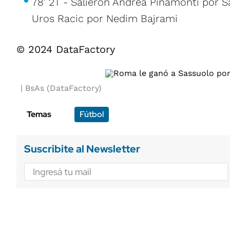
78' 2T - Salieron Andrea Pinamonti por S
Uros Racic por Nedim Bajrami
© 2024 DataFactory
BsAs (DataFactory)
Temas
Fútbol
Suscribite al Newsletter