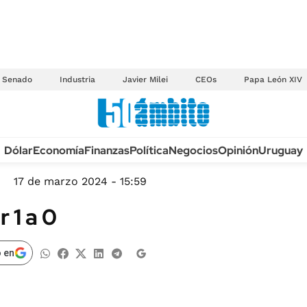
Senado
Industria
Javier Milei
CEOs
Papa León XIV
Anuario autos 2026
Dólar
Economía
Finanzas
Política
Negocios
Opinión
Uruguay
TECNOLOGÍA
NOVEDADES FISCA
MÉXICO
17 de marzo 2024 - 15:59
EDICTOS JUDICIAL
OPINIÓN
 1 a 0
MULTAS
MUNDO
LICITACIONES
INFORMACIÓN GENERAL
 en
CUADROS TARIFAR
ESPECTÁCULOS
RECALL
DEPORTES