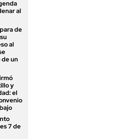
agenda
enar al
 para de
 su
so al
se
 de un
firmó
illo y
ad: el
convenio
abajo
ánto
nes 7 de