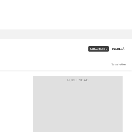
SUSCRIBITE
INGRESÁ
SUMATE A LA COMUNIDAD
Newsletter
DE ÁMBITO
LES
ACCESO FULL - $1.800/MES
ES
CORPORATIVO - CONSULTAR
Si tenés dudas comunicate
con nosotros a
IOS
suscripciones@ambito.com.ar
Llamanos al (54) 11 4556-
9147/48 o
al (54) 11 4449-3256 de lunes a