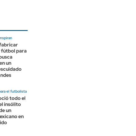
inspiran
fabricar
 fútbol para
 busca
 en un
escuidado
andes
ra el futbolista
oció todo el
l insólito
de un
exicano en
ido