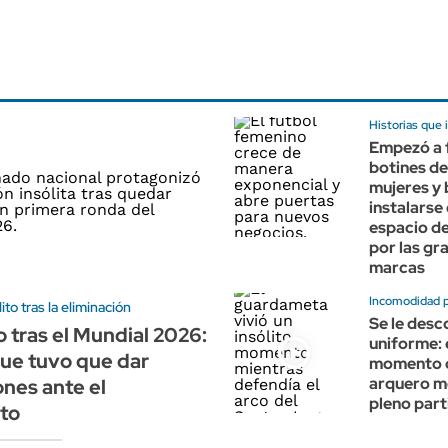
Historias que 
Empezó a 
botines de
mujeres y
instalarse
espacio d
por las gr
marcas
Incomodidad pa
to tras la eliminación
Se le desc
 tras el Mundial 2026:
uniforme: e
que tuvo que dar
momento 
arquero m
ones ante el
pleno part
to