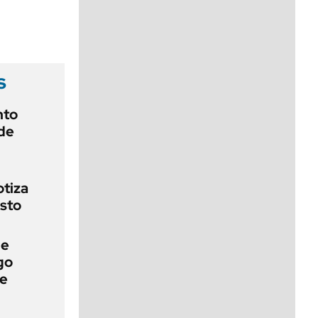
viernes de 10 a 18
s
nto
de
otiza
sto
de
go
ue