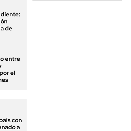
diente:
ión
la de
o entre
y
por el
nes
 país con
Senado a