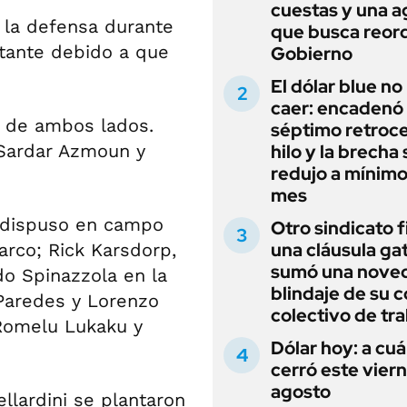
cuestas y una 
n la defensa durante
que busca reord
rtante debido a que
Gobierno
El dólar blue no
caer: encadenó
s de ambos lados.
séptimo retroce
 Sardar Azmoun y
hilo y la brecha 
redujo a mínimo
mes
, dispuso en campo
Otro sindicato 
una cláusula gat
arco; Rick Karsdorp,
sumó una noved
do Spinazzola en la
blindaje de su 
 Paredes y Lorenzo
colectivo de tr
 Romelu Lukaku y
Dólar hoy: a cu
cerró este vier
agosto
llardini se plantaron