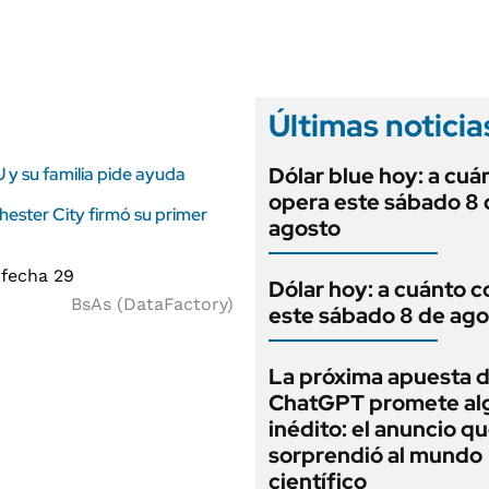
ANUARIO 2025
LIFESTYLE
EDICIÓN IMPRESA
AUTOS
Últimas noticia
Dólar blue hoy: a cuá
 y su familia pide ayuda
opera este sábado 8 
hester City firmó su primer
agosto
Dólar hoy: a cuánto c
BsAs (DataFactory)
este sábado 8 de ago
La próxima apuesta 
ChatGPT promete al
inédito: el anuncio q
sorprendió al mundo
científico