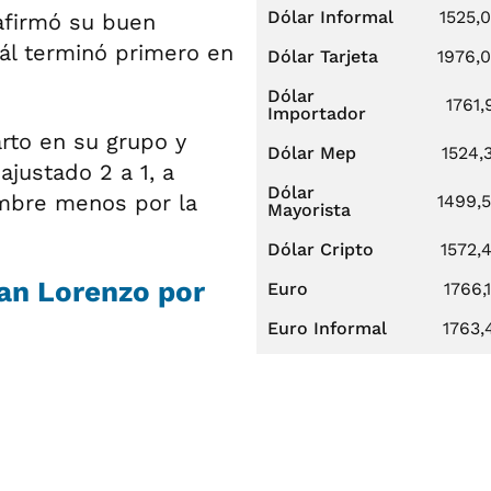
Dólar Informal
1525,
afirmó su buen
ál terminó primero en
Dólar Tarjeta
1976,
Dólar
1761,
Importador
arto en su grupo y
Dólar Mep
1524,
ajustado 2 a 1, a
Dólar
ombre menos por la
1499,
Mayorista
Dólar Cripto
1572,
San Lorenzo por
Euro
1766,
Euro Informal
1763,