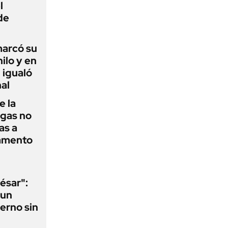
l
de
 marcó su
hilo y en
 igualó
al
e la
agas no
as a
camento
ésar":
 un
erno sin