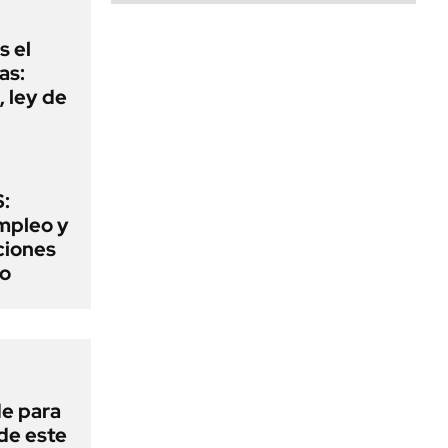
s el
as:
 ley de
:
mpleo y
aciones
to
de para
 de este