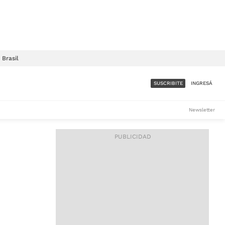
Brasil
SUSCRIBITE
INGRESÁ
SUMATE A LA COMUNIDAD
Newsletter
DE ÁMBITO
LES
ACCESO FULL - $1.800/MES
ES
CORPORATIVO - CONSULTAR
Si tenés dudas comunicate
con nosotros a
IOS
suscripciones@ambito.com.ar
Llamanos al (54) 11 4556-
9147/48 o
al (54) 11 4449-3256 de lunes a