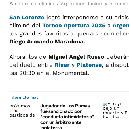
San Lorenzo eliminó a Argentinos Juniors y es semifin
San Lorenzo
logró interponerse a su crisis 
eliminó del
Torneo Apertura 2025
a
Argen
los grandes favoritos a quedarse con el c
Diego Armando Maradona.
Ahora, los de
Miguel Ángel Russo
deberán 
del duelo entre
River
y
Platense
,
a disput
las 20:30 en el Monumental.
Informate más
Jugador de Los Pumas
fue sancionado por
"conducta intimidatoria"
con un árbitro ante
Inglaterra