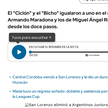
ÁMBITO DEBATE
Municipios
MEDIAKIT AMBITO DEBATE
El "Ciclón" y el "Bicho" igualaron a uno en e
URUGUAY
Armando Maradona y los de Miguel Ángel R
desde los doce pasos.
×
Toca para escuchar
ESCUCHAR EL RESUMEN DE LA NOTA
Tiempo transcurrido: 0 segundos
00:00
Central Córdoba venció a San Lorenzo y le dio un duro 
Huracán
Messi tuvo un regreso soñado: doblete y asistencia par
la Leagues Cup