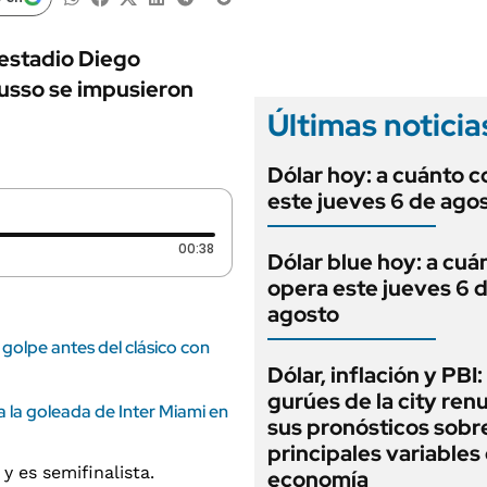
ANUARIO 2025
LIFESTYLE
EDICIÓN IMPRESA
AUTOS
l estadio Diego
usso se impusieron
Últimas noticia
Dólar hoy: a cuánto c
este jueves 6 de ago
Duración: 38 segundos
00:38
Dólar blue hoy: a cuá
opera este jueves 6 
agosto
golpe antes del clásico con
Dólar, inflación y PBI:
gurúes de la city re
a la goleada de Inter Miami en
sus pronósticos sobre
principales variables 
economía