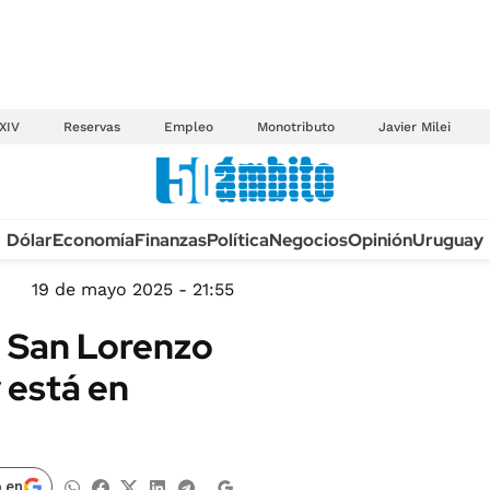
XIV
Reservas
Empleo
Monotributo
Javier Milei
Anuario autos 2026
Dólar
Economía
Finanzas
Política
Negocios
Opinión
Uruguay
TECNOLOGÍA
NOVEDADES FISCA
MÉXICO
19 de mayo 2025 - 21:55
EDICTOS JUDICIAL
OPINIÓN
, San Lorenzo
MULTAS
MUNDO
 está en
LICITACIONES
INFORMACIÓN GENERAL
CUADROS TARIFAR
ESPECTÁCULOS
RECALL
DEPORTES
 en