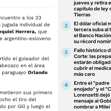
jueves y retira e
capítulo de ley 
Tierras
ncuentro a los 23
El dólar oficial
jugada individual de
tercera suba al 
equiel Herrera,
que
el Banco Nación
te argentino-esloveno
su récord nomin
Fallo histórico d
Corte: las prep
tido el goleador del
estarán obligad
bezazo en el área
cubrir el medi
o paraguayo
Orlando
más caro
Entre el "padre
enojado" y el "C
metieron sus primero
Lorenzetti dejó
cho el tiro del
mensaje al Gobi
o por Gill y luego el
nombrar a Milei