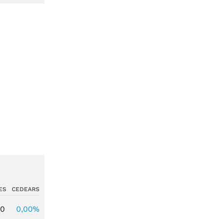
ES
CEDEARS
00
0,00%