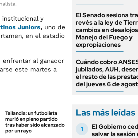
alista.
El Senado sesiona tra
institucional y
revés a la ley de Tierr
tinos Juniors
,
uno de
cambios en desalojos,
ertamen, en el estadio
Manejo del Fuego y
expropiaciones
enfrentar al ganador
Cuándo cobro ANSES
jubilados, AUH, dese
arse este martes a
el resto de las prest
del jueves 6 de agos
Las más leídas
Tailandia: un futbolista
murió en pleno partido
tras haber sido alcanzado
El Gobierno ce
por un rayo
salvar la sesión