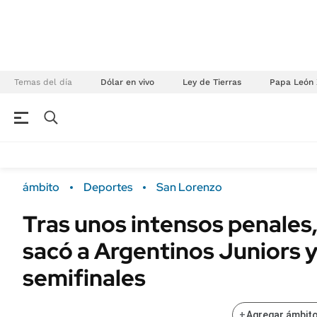
Temas del día
Dólar en vivo
Ley de Tierras
Papa León 
NEGOCIOS
ÚLTIMAS NOTICIAS
Especiales Ámbito
ECONOMÍA
ámbito
Deportes
San Lorenzo
Real Estate
Banco de Datos
Tras unos intensos penales
Sustentabilidad
Campo
sacó a Argentinos Juniors y
Seguros
FINANZAS
ENERGY REPORT
semifinales
Dólar
POLÍTICA
Mercados
+
Agregar ámbito
Nacional