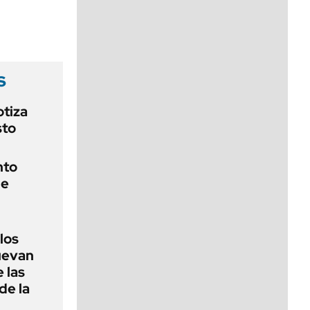
viernes de 10 a 18
s
otiza
sto
nto
de
 los
nuevan
 las
de la