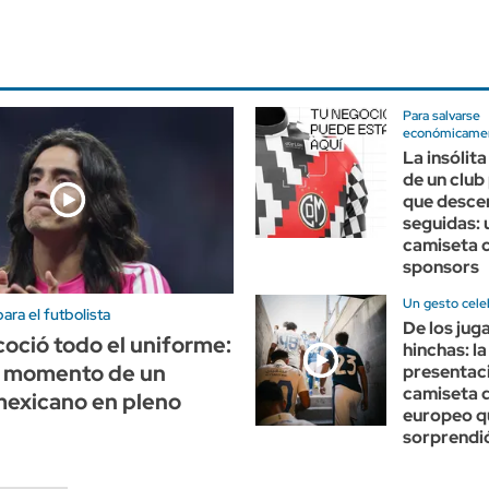
Para salvarse
económicame
La insólit
de un club
que desce
seguidas: 
camiseta 
sponsors
Un gesto cele
ra el futbolista
De los jug
coció todo el uniforme:
hinchas: la
to momento de un
presentaci
camiseta d
mexicano en pleno
europeo q
sorprendi