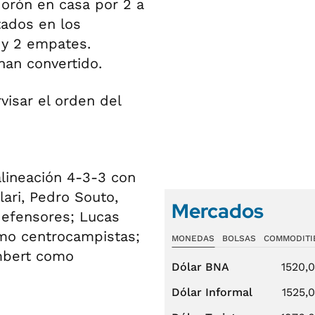
Morón en casa por 2 a
tados en los
s y 2 empates.
han convertido.
isar el orden del
lineación 4-3-3 con
ari, Pedro Souto,
Mercados
defensores; Lucas
omo centrocampistas;
MONEDAS
BOLSAS
COMMODITI
Imbert como
Dólar BNA
1520,
Dólar Informal
1525,