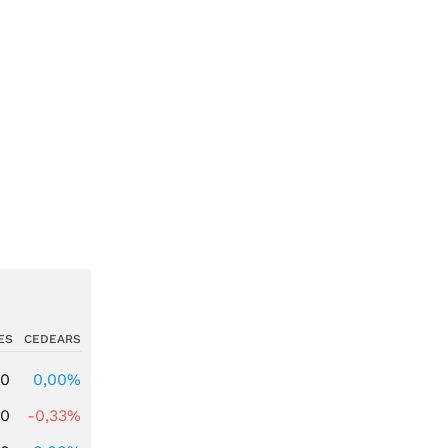
ES
CEDEARS
00
0,00%
00
-0,33%