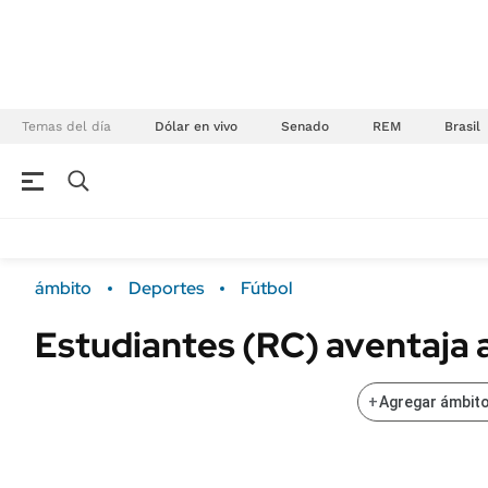
Temas del día
Dólar en vivo
Senado
REM
Brasil
NEGOCIOS
ÚLTIMAS NOTICIAS
Especiales Ámbito
ECONOMÍA
ámbito
Deportes
Fútbol
Real Estate
Banco de Datos
Estudiantes (RC) aventaja 
Sustentabilidad
Campo
Seguros
FINANZAS
+
Agregar ámbito
ENERGY REPORT
Dólar
POLÍTICA
Mercados
Nacional