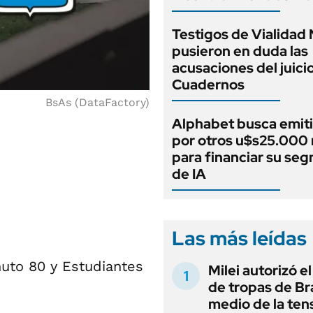
Testigos de Vialidad 
pusieron en duda las
acusaciones del juici
Cuadernos
BsAs (DataFactory)
Alphabet busca emit
por otros u$s25.000 
para financiar su se
de IA
Las más leídas
nuto 80 y Estudiantes
Milei autorizó e
de tropas de Bra
medio de la ten