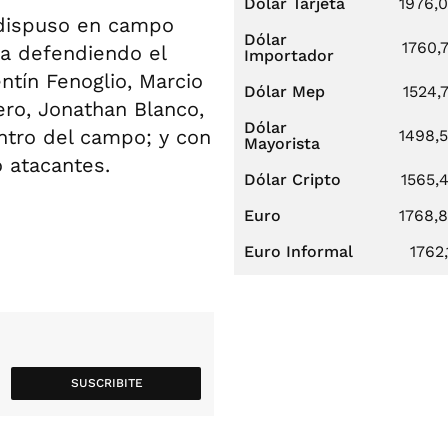
Dólar Tarjeta
1976,
o dispuso en campo
Dólar
1760,
na defendiendo el
Importador
ntín Fenoglio, Marcio
Dólar Mep
1524,
ro, Jonathan Blanco,
Dólar
ntro del campo; y con
1498,
Mayorista
o atacantes.
Dólar Cripto
1565,
Euro
1768,
Euro Informal
1762,
SUSCRIBITE