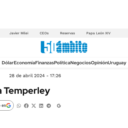
Javier Milei
CEOs
Reservas
Papa León XIV
Anuario autos 2026
Dólar
Economía
Finanzas
Política
Negocios
Opinión
Uruguay
TECNOLOGÍA
NOVEDADES FISCA
MÉXICO
28 de abril 2024 - 17:26
EDICTOS JUDICIAL
OPINIÓN
a Temperley
MULTAS
MUNDO
LICITACIONES
INFORMACIÓN GENERAL
 en
CUADROS TARIFAR
ESPECTÁCULOS
RECALL
DEPORTES