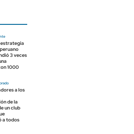
nte
a estrategia
 peruano
ndió 3 veces
una
con 1000
brado
adores a los
ón de la
e un club
ue
ó a todos