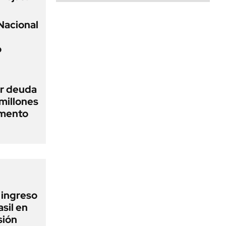
Nacional
o
ir deuda
millones
gmento
l ingreso
sil en
sión