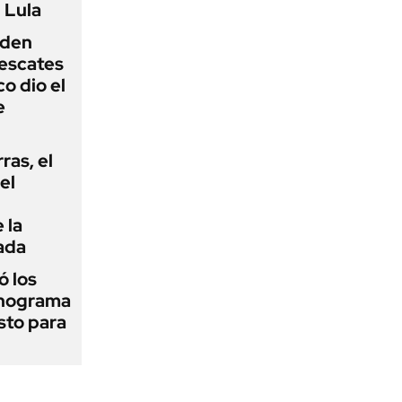
 Lula
iden
rescates
o dio el
e
rras, el
el
 la
ada
 los
onograma
sto para