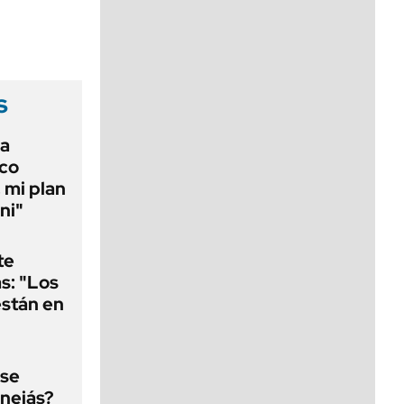
viernes de 10 a 18
s
la
ico
 mi plan
ni"
te
as: "Los
están en
 se
nejás?