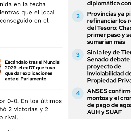
diplomática con
enida en la fecha
entras que el local
Provincias ya p
 conseguido en el
refinanciar los 
del Tesoro: Chac
primer paso y s
sumarían más
Sin la ley de Tie
Senado debate 
Escándalo tras el Mundial
proyecto de
2026: el ex DT que tuvo
Inviolabilidad de
que dar explicaciones
ante el Parlamento
Propiedad Priv
ANSES confirmó
montos y el cr
r 0-0. En los últimos
de pago de ago
ó 2 victorias y 2
AUH y SUAF
 rival.