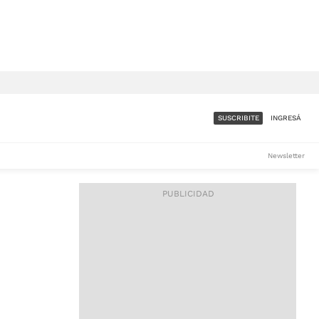
SUSCRIBITE
INGRESÁ
SUMATE A LA COMUNIDAD
Newsletter
DE ÁMBITO
LES
ACCESO FULL - $1.800/MES
ES
CORPORATIVO - CONSULTAR
Si tenés dudas comunicate
con nosotros a
IOS
suscripciones@ambito.com.ar
Llamanos al (54) 11 4556-
9147/48 o
al (54) 11 4449-3256 de lunes a