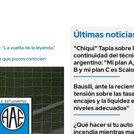
ANUARIO 2025
LIFESTYLE
EDICIÓN IMPRESA
AUTOS
Últimas noticia
"Chiqui" Tapia sobre 
: "La vuelta de la leyenda"
continuidad del técn
fico que pocos conocían
argentino: "Mi plan A,
B y mi plan C es Scalo
Bausili, ante la recien
tensión sobre las tas
encajes y la liquidez 
niveles adecuados"
¿Qué hacer si tu auto
incendia mientras ma