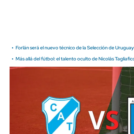
ÁMBITO DEBATE
Municipios
MEDIAKIT AMBITO DEBATE
URUGUAY
Forlán será el nuevo técnico de la Selección de Uruguay
Más allá del fútbol: el talento oculto de Nicolás Taglia